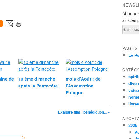
NEWSL
Abonnez
articles 
0
Email
PAGES
Le Pe
CATÉG
spirit
ine de
10 ème dimanche
mois d'Août : de
diver
après la Pentecôte
l'Assomption
vide
Pologne
homé
livres
Exaltare film : bénédiction... »
ARCHI
2026
A
Ju