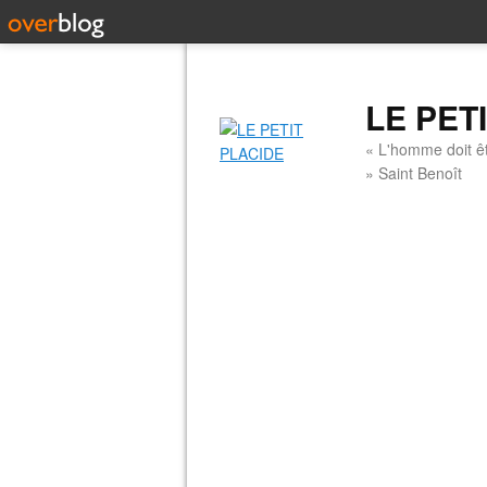
LE PET
« L'homme doit êt
» Saint Benoît