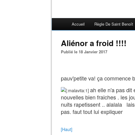
Accueil
Règle De Saint Benoît
Aliénor a froid !!!!
Publié le 18 Janvier 2017
pauv'petite va! ça commence b
ah elle n'a pas dit
nouvelles bien fraiches . les j
nuits rapetissent .. alalala lai
pas. faut tout lui expliquer
[Haut]