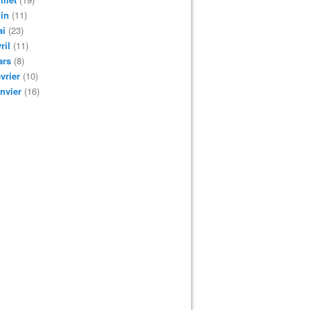
in
(11)
ai
(23)
ril
(11)
ars
(8)
vrier
(10)
nvier
(16)