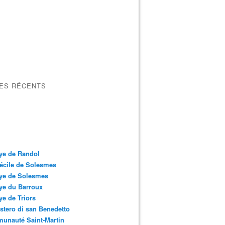
LES RÉCENTS
ye de Randol
écile de Solesmes
ye de Solesmes
ye du Barroux
e de Triors
tero di san Benedetto
unauté Saint-Martin