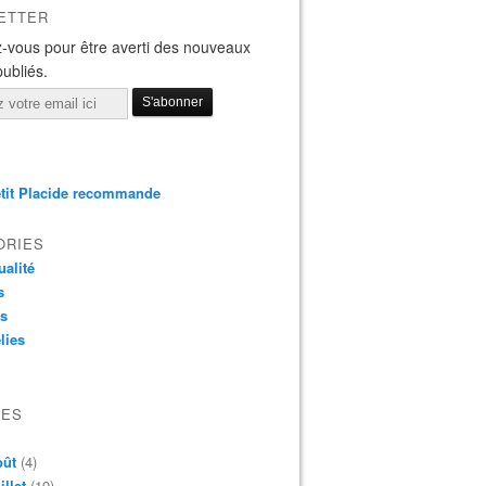
ETTER
-vous pour être averti des nouveaux
publiés.
tit Placide recommande
ORIES
ualité
s
os
lies
VES
oût
(4)
illet
(19)