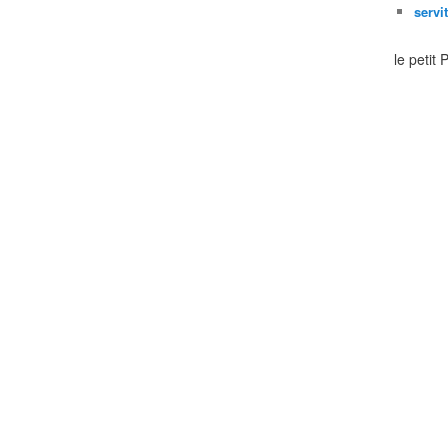
servi
le petit