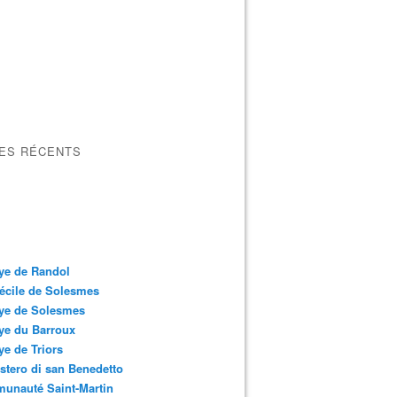
LES RÉCENTS
ye de Randol
écile de Solesmes
ye de Solesmes
ye du Barroux
e de Triors
tero di san Benedetto
unauté Saint-Martin