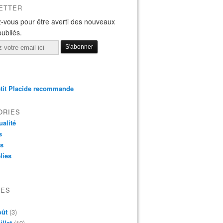
ETTER
-vous pour être averti des nouveaux
publiés.
tit Placide recommande
ORIES
ualité
s
os
lies
VES
oût
(3)
illet
(19)