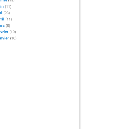
in
(11)
ai
(23)
ril
(11)
ars
(8)
vrier
(10)
nvier
(16)