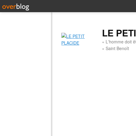
LE PET
« L'homme doit êt
» Saint Benoît