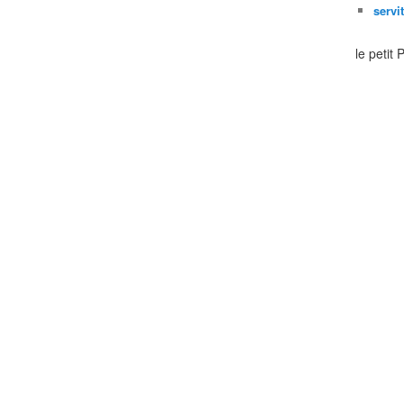
servi
le petit