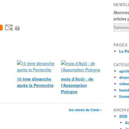
NEWSL
Abonnez
articles 
Email
0
PAGES
Le Pe
CATÉG
spirit
diver
10 ème dimanche
mois d'Août : de
vide
après la Pentecôte
l'Assomption
homé
Pologne
livres
les noces de Cana »
ARCHI
2026
A
Ju