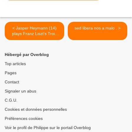
< Jasper Heymann (14)
sed libera nos a malo . >
plays Franz Liszt's Trois
Études de Concert S 144,
No 3 Un Sospiro
Hébergé par Overblog
Top articles
Pages
Contact
Signaler un abus
C.G.U.
Cookies et données personnelles
Préférences cookies
Voir le profil de Philippe sur le portail Overblog