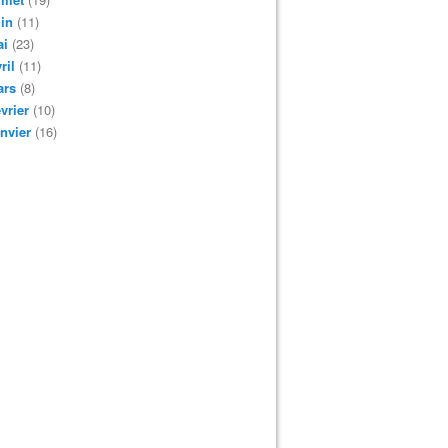
in
(11)
ai
(23)
ril
(11)
ars
(8)
vrier
(10)
nvier
(16)