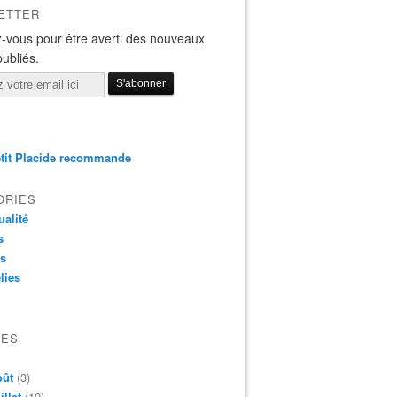
ETTER
-vous pour être averti des nouveaux
publiés.
tit Placide recommande
ORIES
ualité
s
os
lies
VES
oût
(3)
illet
(19)