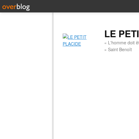
LE PET
« L'homme doit êt
» Saint Benoît