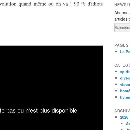
évolution quand même où on va ! 90 % d'idiots
NEWSL
Abonnez
articles 
Email
PAGES
Le Pe
CATÉG
spirit
diver
vide
homé
livres
ARCHI
2026
A
Ju