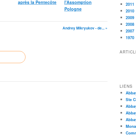
après la Pentecôte
l'Assomption
2011
Pologne
2010
2009
2008
Andrey Mikryukov - de... »
2007
1970
ARTIC
LIENS
Abba
Ste C
Abba
Abba
Abbay
Monas
Comm