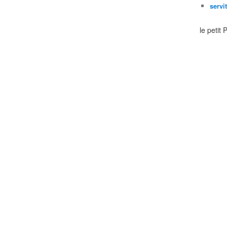
servi
le petit