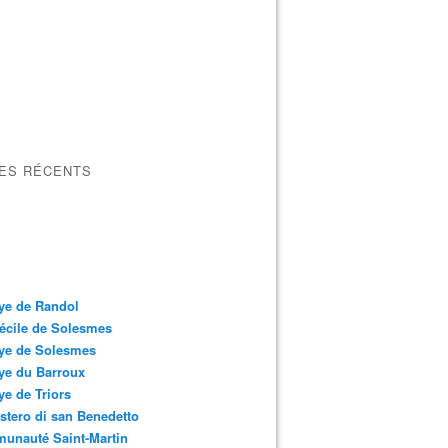
LES RÉCENTS
ye de Randol
écile de Solesmes
ye de Solesmes
ye du Barroux
e de Triors
tero di san Benedetto
unauté Saint-Martin