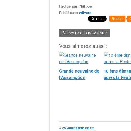
Rédigé par
Philippe
Publié dans
#divers
Repost
S'inscrire à la newsletter
Vous aimerez aussi :
Grande neuvaine de
10 ème dima
l'Assomption
après la Pent
« 25 Juillet fête de St...