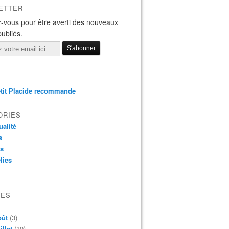
ETTER
-vous pour être averti des nouveaux
publiés.
tit Placide recommande
ORIES
ualité
s
os
lies
VES
oût
(3)
illet
(19)