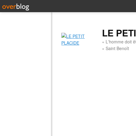
LE PET
« L'homme doit êt
» Saint Benoît