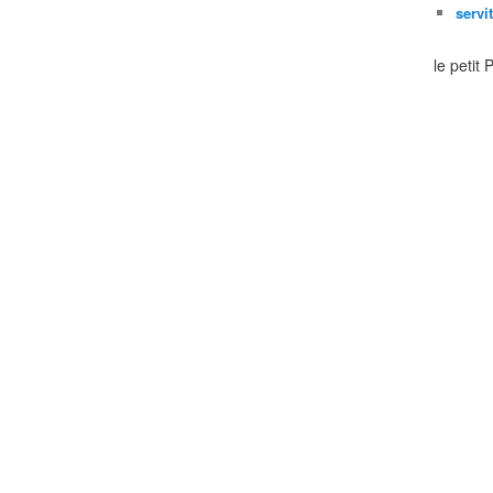
servi
le petit