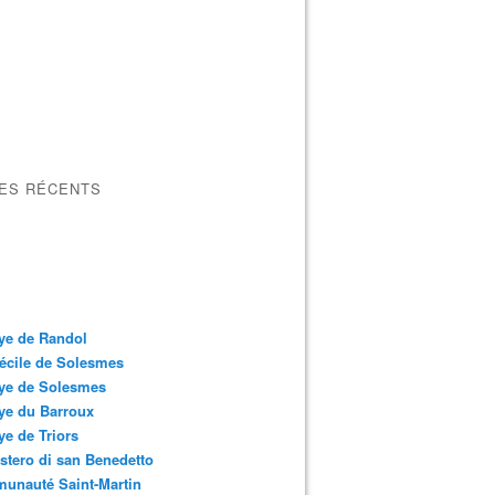
LES RÉCENTS
ye de Randol
écile de Solesmes
ye de Solesmes
ye du Barroux
e de Triors
tero di san Benedetto
unauté Saint-Martin