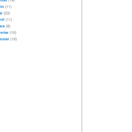
in
(11)
ai
(23)
ril
(11)
ars
(8)
vrier
(10)
nvier
(16)