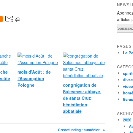
NEWSL
Abonnez
articles 
0
Email
PAGES
Le Pe
CATÉG
nche
mois d'Août : de
spirit
ecôte
l'Assomption
diver
Pologne
congrégation de
vide
Solesmes: abbaye.
homé
de santa Cruz
livres
bénédiction
abbatiale
ARCHI
2026
A
Credofunding : aumônier... »
Ju