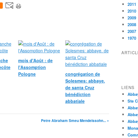
2011
0
2010
2009
2008
2007
1970
ARTIC
nche
mois d'Août : de
ecôte
l'Assomption
Pologne
congrégation de
Solesmes: abbaye.
de santa Cruz
LIENS
bénédiction
Abba
abbatiale
Ste C
Abba
Abba
Petre Abraham Smeu Mendelssohn... »
Abbay
Monas
Comm