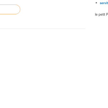
servi
le petit