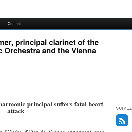
Contact
er, principal clarinet of the
c Orchestra and the Vienna
armonic principal suffers fatal heart
SUIVEZ
attack
t l'Opéra d'Etat de Vienne annoncent avec