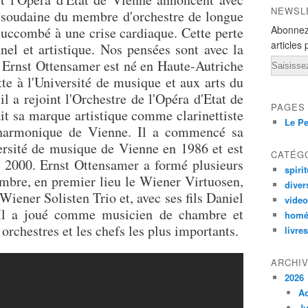
NEWSL
 soudaine du membre d'orchestre de longue
Abonnez
succombé à une crise cardiaque. Cette perte
articles 
nel et artistique. Nos pensées sont avec la
Email
. Ernst Ottensamer est né en Haute-Autriche
tte à l'Université de musique et aux arts du
l a rejoint l'Orchestre de l'Opéra d'Etat de
PAGES
ait sa marque artistique comme clarinettiste
Le Pe
ilharmonique de Vienne. Il a commencé sa
versité de musique de Vienne en 1986 et est
CATÉG
n 2000. Ernst Ottensamer a formé plusieurs
spirit
bre, en premier lieu le Wiener Virtuosen,
diver
iener Solisten Trio et, avec ses fils Daniel
vide
 Il a joué comme musicien de chambre et
homé
 orchestres et les chefs les plus importants.
livres
ARCHI
2026
A
Ju