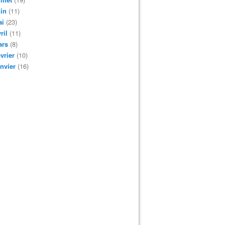
in
(11)
ai
(23)
ril
(11)
ars
(8)
vrier
(10)
nvier
(16)