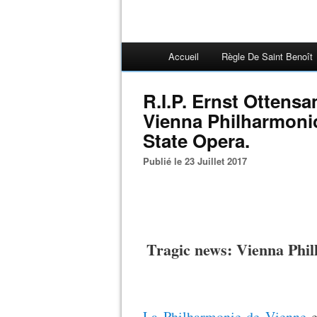
Accueil
Règle De Saint Benoît
R.I.P. Ernst Ottensam
Vienna Philharmoni
State Opera.
Publié le 23 Juillet 2017
Tragic news: Vienna Philh
La Philharmonie de Vienne
e