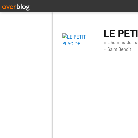
LE PET
« L'homme doit êt
» Saint Benoît