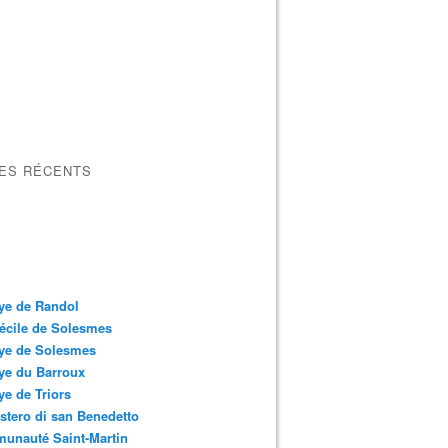
LES RÉCENTS
ye de Randol
écile de Solesmes
ye de Solesmes
ye du Barroux
e de Triors
tero di san Benedetto
unauté Saint-Martin