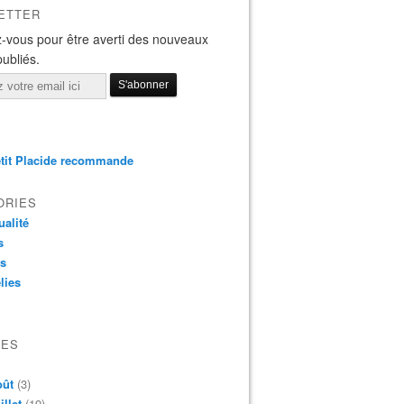
ETTER
-vous pour être averti des nouveaux
publiés.
tit Placide recommande
ORIES
ualité
s
os
lies
VES
oût
(3)
illet
(19)