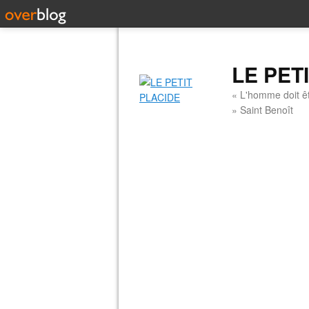
LE PET
« L'homme doit êt
» Saint Benoît