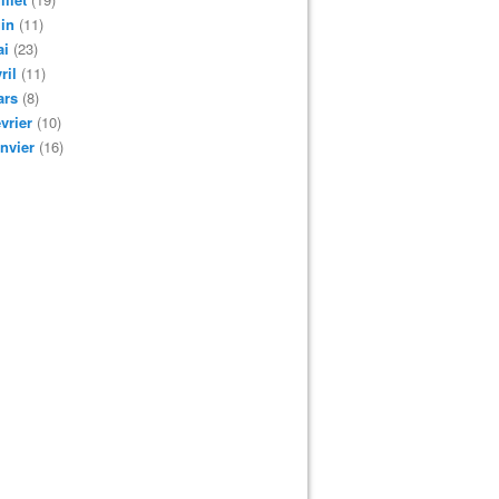
in
(11)
ai
(23)
ril
(11)
ars
(8)
vrier
(10)
nvier
(16)