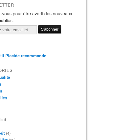
ETTER
-vous pour être averti des nouveaux
publiés.
tit Placide recommande
ORIES
ualité
s
os
lies
VES
oût
(4)
illet
(19)