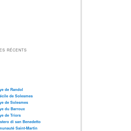
LES RÉCENTS
ye de Randol
écile de Solesmes
ye de Solesmes
ye du Barroux
e de Triors
tero di san Benedetto
unauté Saint-Martin