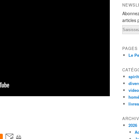
NEWSL
Abonnez
articles 
Email
PAGES
Le Pe
CATÉG
spirit
diver
vide
homé
livres
ARCHI
2026
A
0
Ju