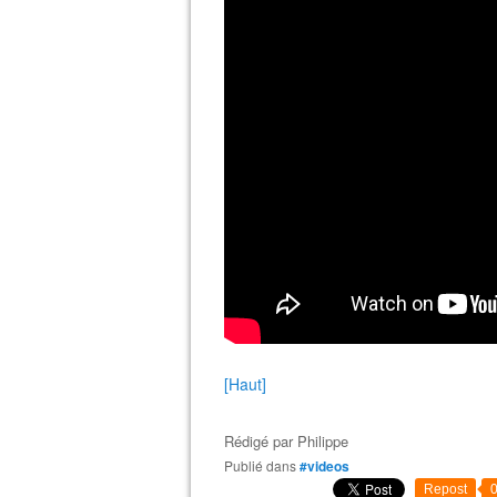
[Haut]
Rédigé par
Philippe
Publié dans
#videos
Repost