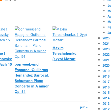
Ju
M
Av
M
Fé
Ja
2025
2024
Maxim
2023
e !
Tereshchenko.
2022
novsky
(12yo) Mozart
2021
 Bach 15
bon week-end
2020
Espagne :Guillermo
2019
Hernández Barrocal.
2018
Schumann Piano
2017
Concerto in A minor
2016
Op. 54
2015
2014
2013
pub »
2012