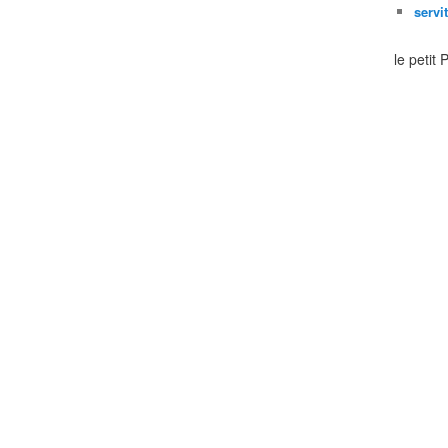
servi
le petit