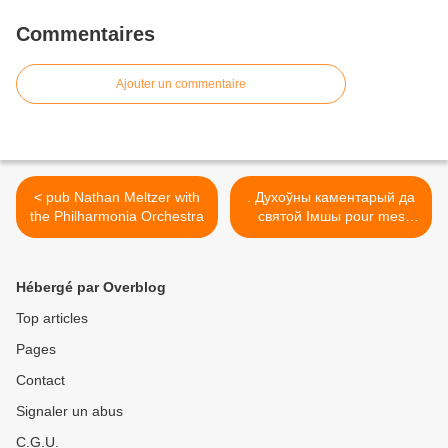
Commentaires
Ajouter un commentaire
< pub Nathan Meltzer with
. Духоўны каментарый да
the Philharmonia Orchestra
святой Імшы pour mes
ch'tis russes. >
Hébergé par Overblog
Top articles
Pages
Contact
Signaler un abus
C.G.U.