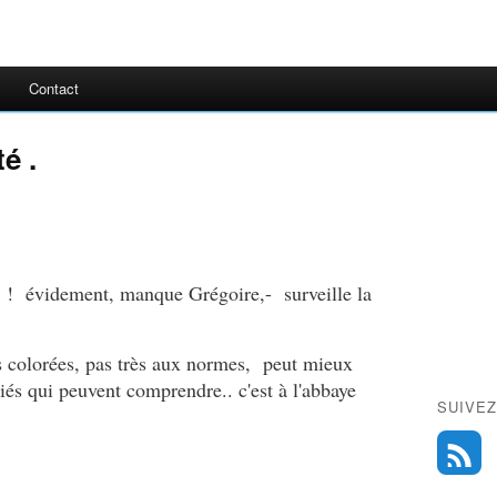
Contact
é .
o.. ! évidement, manque Grégoire,- surveille la
es colorées, pas très aux normes, peut mieux
itiés qui peuvent comprendre.. c'est à l'abbaye
SUIVEZ