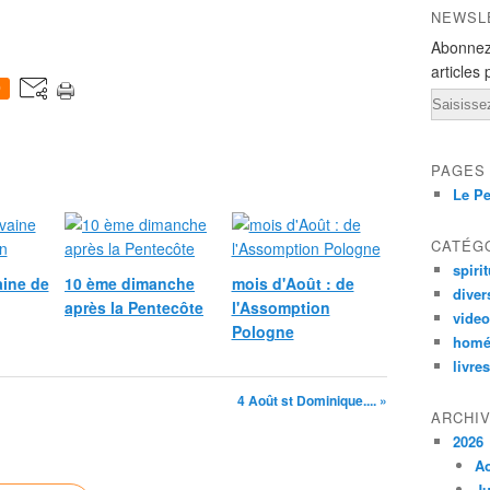
NEWSL
Abonnez
articles 
0
Email
PAGES
Le Pe
CATÉG
spirit
ine de
10 ème dimanche
mois d'Août : de
diver
après la Pentecôte
l'Assomption
vide
Pologne
homé
livres
4 Août st Dominique.... »
ARCHI
2026
A
Ju