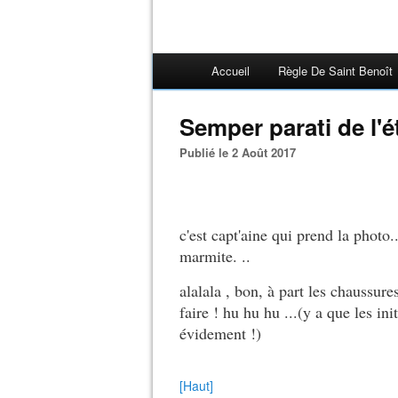
Accueil
Règle De Saint Benoît
Semper parati de l'ét
Publié le 2 Août 2017
c'est capt'aine qui prend la phot
marmite. ..
alalala , bon, à part les chaussur
faire ! hu hu hu ...(y a que les in
évidement !)
[Haut]