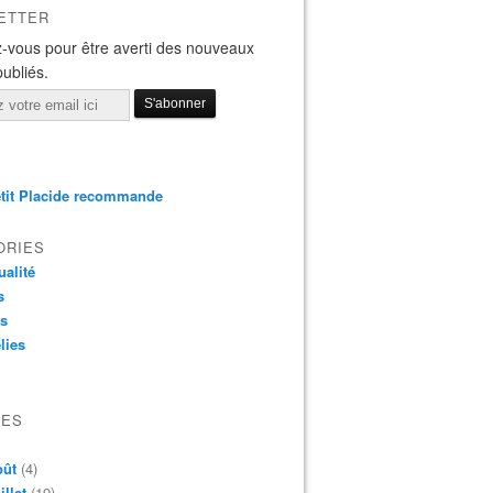
ETTER
-vous pour être averti des nouveaux
publiés.
tit Placide recommande
ORIES
ualité
s
os
lies
VES
oût
(4)
illet
(19)