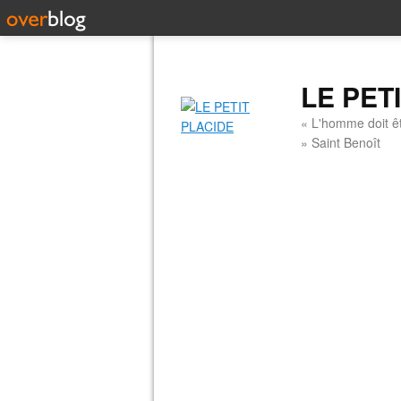
LE PET
« L'homme doit êt
» Saint Benoît