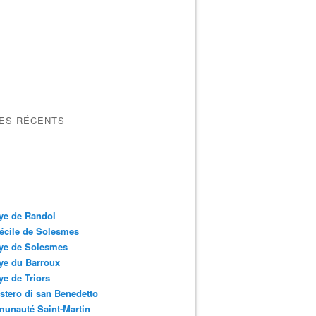
LES RÉCENTS
ye de Randol
écile de Solesmes
ye de Solesmes
ye du Barroux
e de Triors
tero di san Benedetto
unauté Saint-Martin