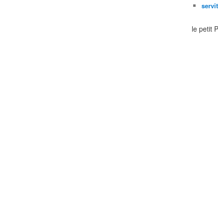
servi
le petit