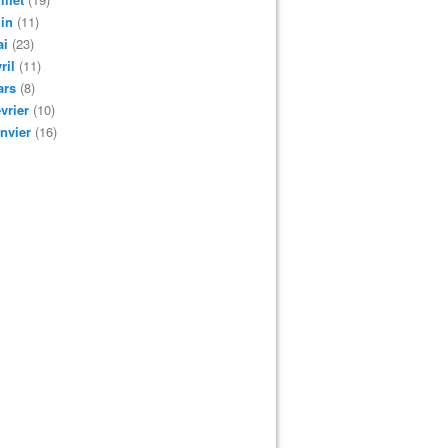
in
(11)
ai
(23)
ril
(11)
ars
(8)
vrier
(10)
nvier
(16)