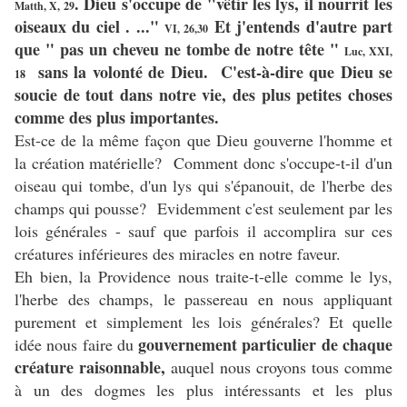
. Dieu s'occupe de "vêtir les lys, il nourrit les
Matth, X, 29
oiseaux du ciel . ..."
Et j'entends d'autre part
VI, 26,30
que " pas un cheveu ne tombe de notre tête "
Luc, XXI,
sans la volonté de Dieu. C'est-à-dire que Dieu se
18
soucie de tout dans notre vie, des plus petites choses
comme des plus importantes.
Est-ce de la même façon que Dieu gouverne l'homme et
la création matérielle? Comment donc s'occupe-t-il d'un
oiseau qui tombe, d'un lys qui s'épanouit, de l'herbe des
champs qui pousse? Evidemment c'est seulement par les
lois générales - sauf que parfois il accomplira sur ces
créatures inférieures des miracles en notre faveur.
Eh bien, la Providence nous traite-t-elle comme le lys,
l'herbe des champs, le passereau en nous appliquant
purement et simplement les lois générales? Et quelle
gouvernement particulier de chaque
idée nous faire du
créature raisonnable,
auquel nous croyons tous comme
à un des dogmes les plus intéressants et les plus