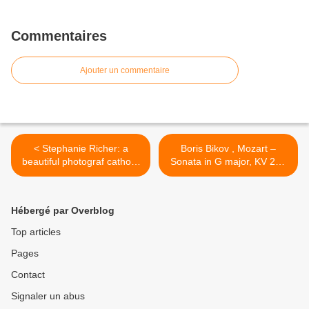
Commentaires
Ajouter un commentaire
< Stephanie Richer: a
Boris Bikov , Mozart –
beautiful photograf catholic
Sonata in G major, KV 283
nuptial , Août 2017
– 1st mov. Allegro 13 ans
bulgarie. >
Hébergé par Overblog
Top articles
Pages
Contact
Signaler un abus