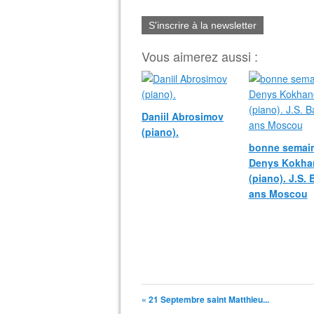
S'inscrire à la newsletter
Vous aimerez aussi :
Daniil Abrosimov
(piano).
bonne semain
Denys Kokha
(piano). J.S.
ans Moscou
« 21 Septembre saint Matthieu...