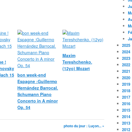
Ju
M
Av
M
Fé
Ja
2025
2024
Maxim
2023
e !
Tereshchenko.
2022
novsky
(12yo) Mozart
2021
 Bach 15
bon week-end
2020
Espagne :Guillermo
2019
Hernández Barrocal.
2018
Schumann Piano
2017
Concerto in A minor
2016
Op. 54
2015
2014
2013
photo du jour : Luçon... »
2012