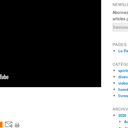
NEWSL
Abonnez
articles 
Email
PAGES
Le Pe
CATÉG
spirit
diver
vide
homé
livres
ARCHI
2026
A
0
Ju