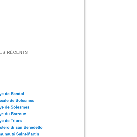
LES RÉCENTS
ye de Randol
écile de Solesmes
ye de Solesmes
ye du Barroux
e de Triors
tero di san Benedetto
unauté Saint-Martin