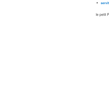
servi
le petit