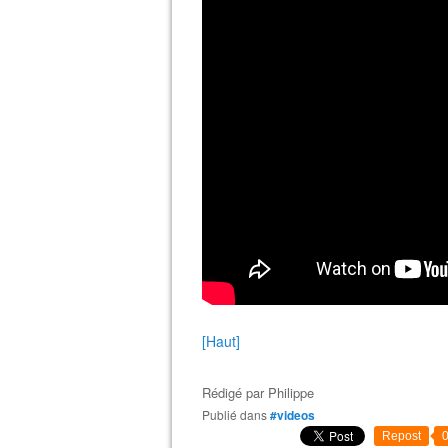
[Haut]
Rédigé par
Philippe
Publié dans
#videos
Repost