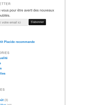
ETTER
-vous pour être averti des nouveaux
publiés.
tit Placide recommande
ORIES
ualité
s
os
lies
VES
oût
(3)
illet
(19)