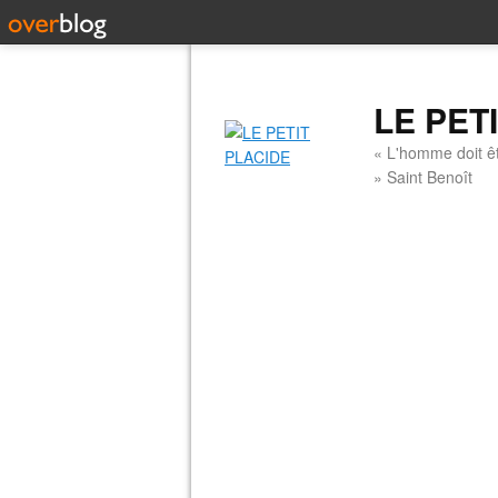
LE PET
« L'homme doit êt
» Saint Benoît