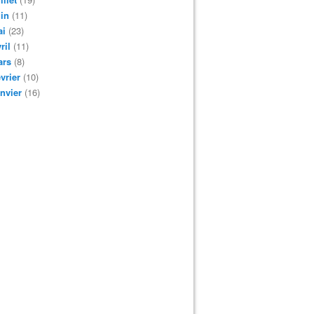
in
(11)
ai
(23)
ril
(11)
ars
(8)
vrier
(10)
nvier
(16)