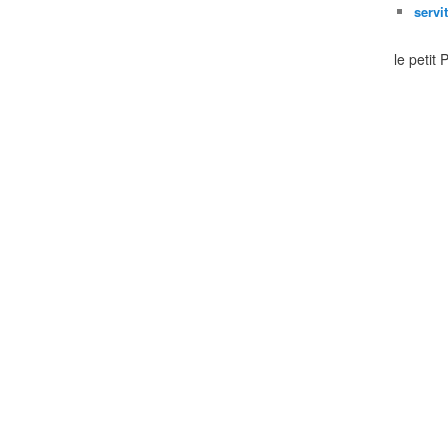
servi
le petit