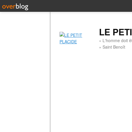
LE PET
« L'homme doit êt
» Saint Benoît