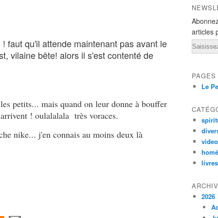
NEWSL
Abonnez
articles 
e ! faut qu'il attende maintenant pas avant le
Email
t, vilaine bête! alors il s'est contenté de
PAGES
Le Pe
les petits... mais quand on leur donne à bouffer
CATÉG
 arrivent ! oulalalala très voraces.
spirit
diver
piche nike... j'en connais au moins deux là
vide
homé
livres
ARCHI
2026
A
Ju