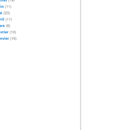
in
(11)
ai
(23)
ril
(11)
ars
(8)
vrier
(10)
nvier
(16)