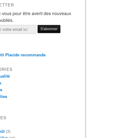
ETTER
-vous pour être averti des nouveaux
publiés.
tit Placide recommande
ORIES
ualité
s
os
lies
VES
oût
(3)
illet
(19)