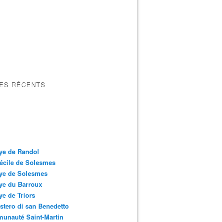
LES RÉCENTS
ye de Randol
écile de Solesmes
ye de Solesmes
ye du Barroux
e de Triors
tero di san Benedetto
unauté Saint-Martin