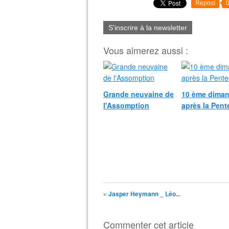
Repost
S'inscrire à la newsletter
Vous aimerez aussi :
Grande neuvaine de
10 ème dima
l'Assomption
après la Pent
« Jasper Heymann _ Léo...
Commenter cet article