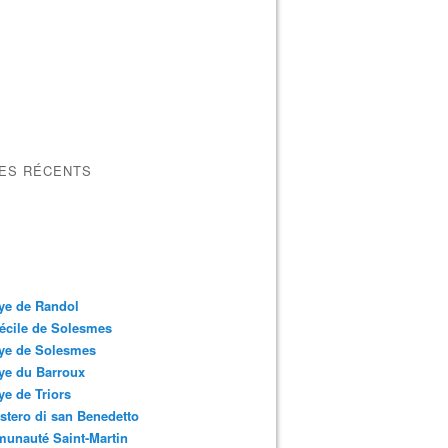
LES RÉCENTS
ye de Randol
écile de Solesmes
ye de Solesmes
ye du Barroux
e de Triors
tero di san Benedetto
unauté Saint-Martin