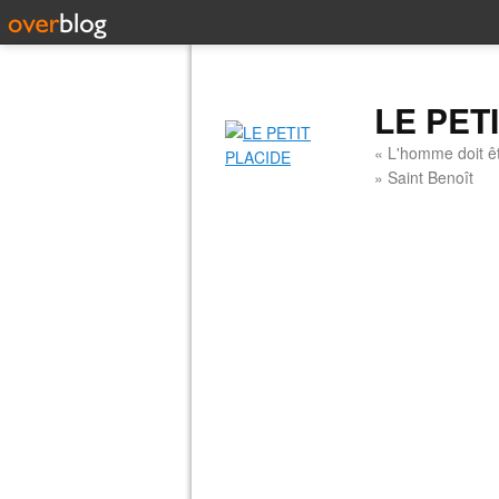
LE PET
« L'homme doit êt
» Saint Benoît