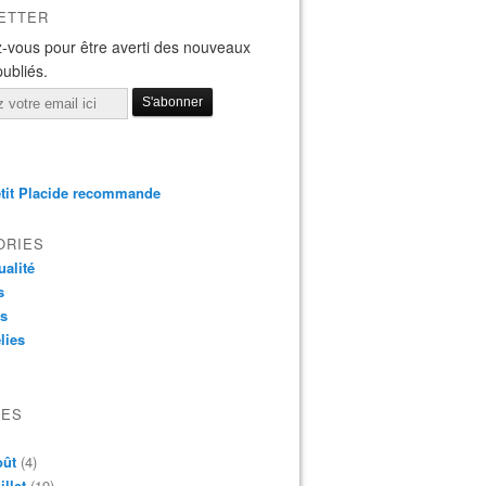
ETTER
-vous pour être averti des nouveaux
publiés.
tit Placide recommande
ORIES
ualité
s
os
lies
VES
oût
(4)
illet
(19)