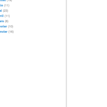
in
(11)
ai
(23)
ril
(11)
ars
(8)
vrier
(10)
nvier
(16)