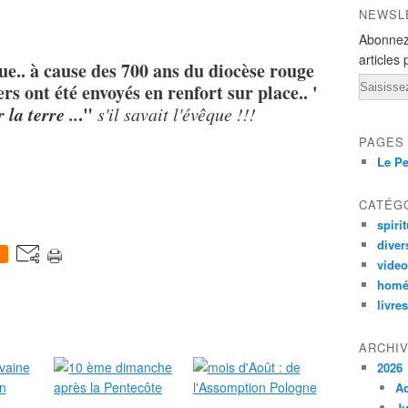
NEWSL
Abonnez
articles 
que.. à cause des 700 ans du diocèse rouge
Email
rs ont été envoyés en renfort sur place.. '
 la terre ..
."
s'il savait l'évêque !!!
PAGES
Le Pe
CATÉG
spirit
diver
0
vide
homé
livres
ARCHI
2026
A
Ju