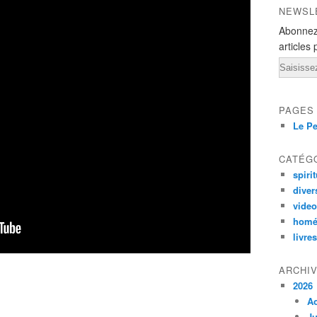
NEWSL
Abonnez
articles 
Email
PAGES
Le Pe
CATÉG
spirit
diver
vide
homé
livres
ARCHI
2026
A
Ju