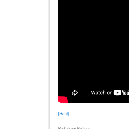
[Haut]
Rédigé par
Philippe