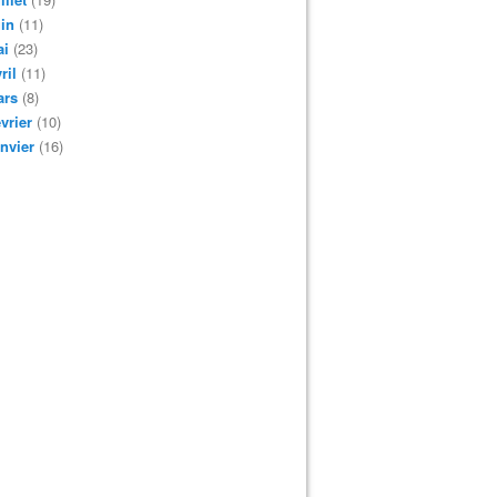
in
(11)
ai
(23)
ril
(11)
ars
(8)
vrier
(10)
nvier
(16)