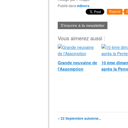
Publié dans
#divers
Repost
S'inscrire à la newsletter
Vous aimerez aussi :
Grande neuvaine de
10 ème dima
l'Assomption
après la Pent
« 22 Septembre automne...