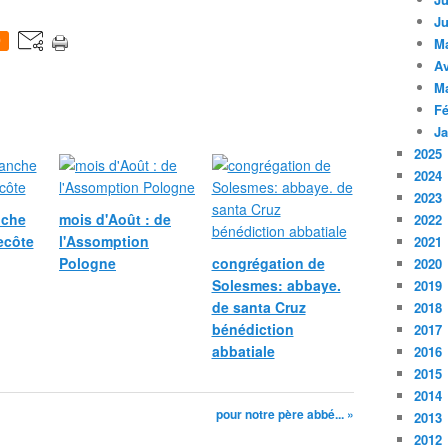
Ju
0
M
Av
M
Fé
Ja
2025
2024
2023
nche
mois d'Août : de
2022
ecôte
l'Assomption
2021
Pologne
congrégation de
2020
Solesmes: abbaye.
2019
de santa Cruz
2018
bénédiction
2017
abbatiale
2016
2015
2014
pour notre père abbé... »
2013
2012