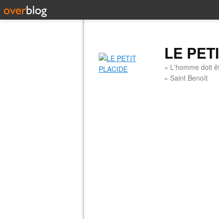
LE PET
« L'homme doit êt
» Saint Benoît