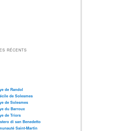
LES RÉCENTS
ye de Randol
écile de Solesmes
ye de Solesmes
ye du Barroux
e de Triors
tero di san Benedetto
unauté Saint-Martin