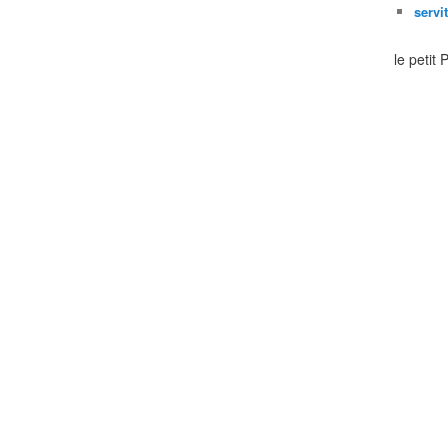
servi
le petit