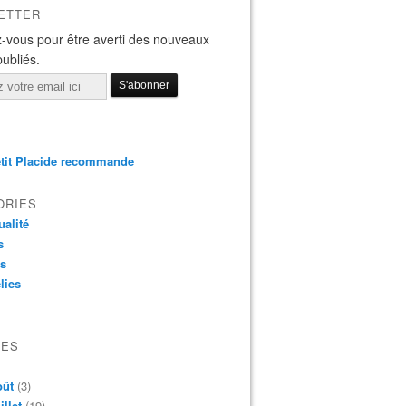
ETTER
-vous pour être averti des nouveaux
publiés.
tit Placide recommande
ORIES
ualité
s
os
lies
VES
oût
(3)
illet
(19)