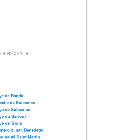
LES RÉCENTS
ye de Randol
écile de Solesmes
ye de Solesmes
ye du Barroux
e de Triors
tero di san Benedetto
unauté Saint-Martin