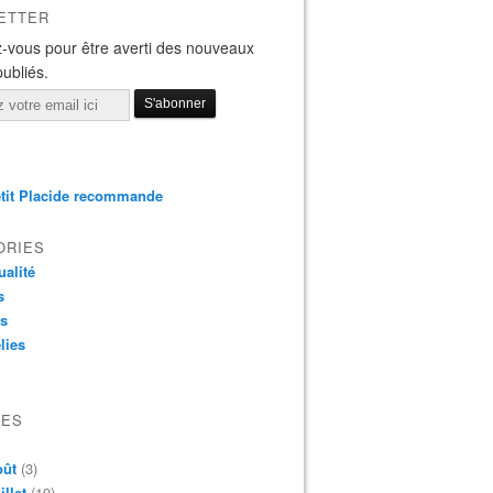
ETTER
-vous pour être averti des nouveaux
publiés.
tit Placide recommande
ORIES
ualité
s
os
lies
VES
oût
(3)
illet
(19)