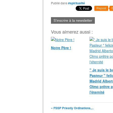
Publié dans
#spiritualité
Repost
S'inscrire à la newsletter
Vous aimerez aussi :
Notre Père !
" Je suis le 
Pasteur " fel
Madrid Albert
Olmo prêtre 
l'éternité
« FSSP Priestly Ordinations,...