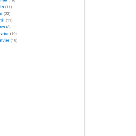
in
(11)
ai
(23)
ril
(11)
ars
(8)
vrier
(10)
nvier
(16)