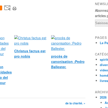
NEWSL
0
Abonnez
articles 
Email
PAGES
Le Pe
Christus factus est
CATÉG
pro nobis
procès de
spirit
canonisation :Pedro
diver
bon
Ballester.
vide
icidades
homé
o del
livres
pour
ARCHI
2026
A
de la charité. »
Ju