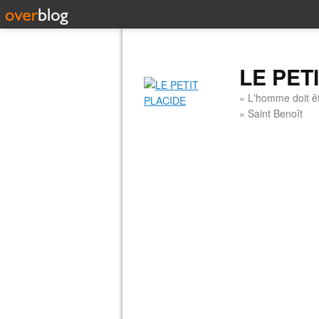
LE PET
« L'homme doit êt
» Saint Benoît