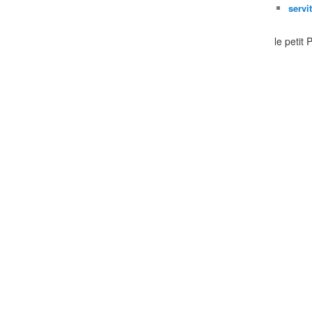
servi
le petit