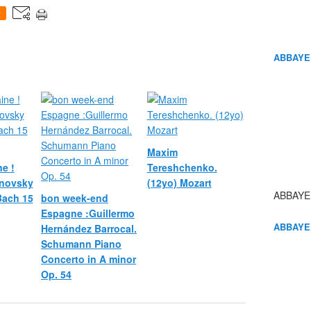
0
ABBAYE
Maxim
e !
Tereshchenko.
novsky
(12yo) Mozart
ABBAYE
 Bach 15
bon week-end
Espagne :Guillermo
ABBAYE
Hernández Barrocal.
Schumann Piano
Concerto in A minor
Op. 54