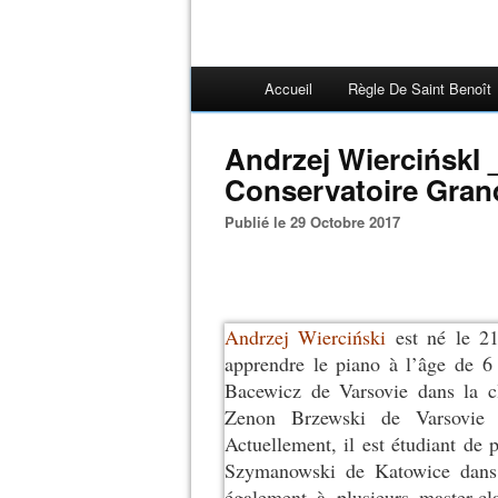
Accueil
Règle De Saint Benoît
Andrzej WiercińskI 
Conservatoire Grand
Publié le 29 Octobre 2017
Andrzej Wierciński
est né le 2
apprendre le piano à l’âge de 6
Bacewicz de Varsovie dans la cl
Zenon Brzewski de Varsovie 
Actuellement, il est étudiant d
Szymanowski de Katowice dans l
également à plusieurs master-