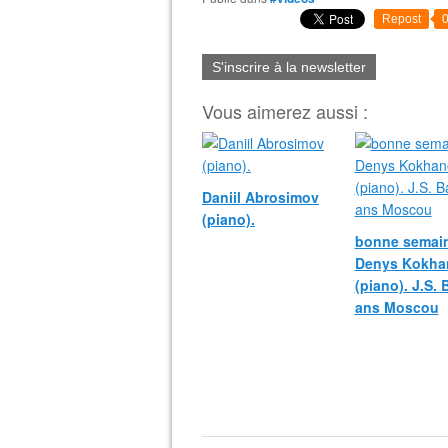
Repost
S'inscrire à la newsletter
Vous aimerez aussi :
Daniil Abrosimov
(piano).
bonne semain
Denys Kokha
(piano). J.S.
ans Moscou