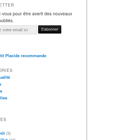
ETTER
-vous pour être averti des nouveaux
publiés.
tit Placide recommande
ORIES
ualité
s
os
lies
VES
oût
(3)
illet
(19)