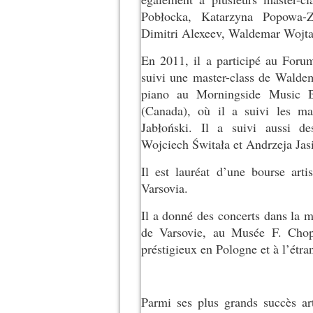
Pobłocka, Katarzyna Popowa-Zy
Dimitri Alexeev, Waldemar Wojta
En 2011, il a participé au Foru
suivi une master-class de Waldem
piano au Morningside Music B
(Canada), où il a suivi les ma
Jabłoński. Il a suivi aussi d
Wojciech Świtała et Andrzeja Jasi
Il est lauréat d’une bourse art
Varsovia.
Il a donné des concerts dans la
de Varsovie, au Musée F. Chopi
préstigieux en Pologne et à l’étr
Parmi ses plus grands succès art