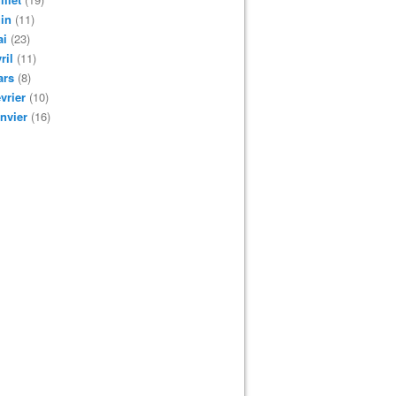
in
(11)
ai
(23)
ril
(11)
ars
(8)
vrier
(10)
nvier
(16)