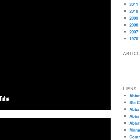
2011
2010
2009
2008
2007
1970
ARTIC
LIENS
Abba
Ste C
Abba
Abba
Abbay
Monas
Comm