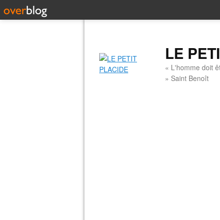
LE PET
« L'homme doit êt
» Saint Benoît