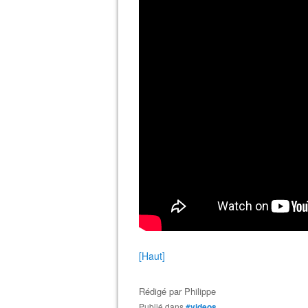
[Haut]
Rédigé par
Philippe
Publié dans
#videos