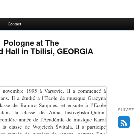
Contact
_ Pologne at The
 Hall in Tbilisi, GEORGIA
1 novembre 1995 à Varsovie. Il a commencé à
 ans. Il a étudié à l’Ecole de musique Grażyna
asse de Ramiro Sanjines, et ensuite à l’Ecole
SUIVEZ
dans la classe de Anna Jastrzębska-Quinn.
e première année de l’Académie de musique Karol
a classe de Wojciech Świtała. Il a participé
class auprès de pianists de renom, comme Ewa