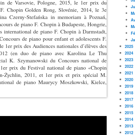
in de Varsovie, Pologne, 2015, le 1er prix du
Ju
 F. Chopin Golden Rong, Slovénie, 2014, le 3e
M
ina Czerny-Stefańska in memoriam à Poznań,
Av
ncours de piano F. Chopin à Budapeste, Hongrie,
M
s international de piano F. Chopin à Darmstadt,
Fé
Concours de piano pour enfant et adolescents F.
Ja
e 1er prix des Audiences nationales d’élèves des
2025
2012 (en duo de piano avec Karolina Le Thu
2024
écial K. Szymanowski du Concours national de
2023
2022
 1er prix du Festival national de piano «Chopin
2021
in-Żychlin, 2011, et 1er prix et prix spécial M.
2020
ational de piano Maurycy Moszkowski, Kielce,
2019
2018
2017
2016
2015
2014
2013
2012