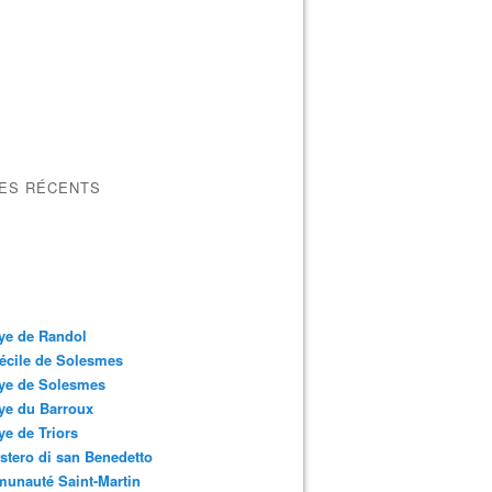
LES RÉCENTS
ye de Randol
écile de Solesmes
ye de Solesmes
ye du Barroux
e de Triors
tero di san Benedetto
unauté Saint-Martin