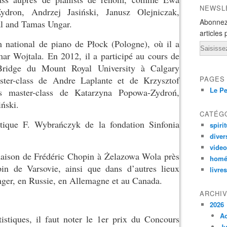
NEWSL
dron, Andrzej Jasiński, Janusz Olejniczak,
Abonnez
l and Tamas Ungar.
articles 
m national de piano de Płock (Pologne), où il a
Email
ar Wojtala. En 2012, il a participé au cours de
ridge du Mount Royal University à Calgary
ster-class de Andre Laplante et de Krzysztof
PAGES
Le Pe
es master-class de Katarzyna Popowa-Zydroń,
ński.
CATÉG
istique F. Wybrańczyk de la fondation Sinfonia
spirit
diver
vide
 maison de Frédéric Chopin à Żelazowa Wola près
homé
n de Varsovie, ainsi que dans d’autres lieux
livres
anger, en Russie, en Allemagne et au Canada.
ARCHI
2026
A
istiques, il faut noter le 1er prix du Concours
Ju