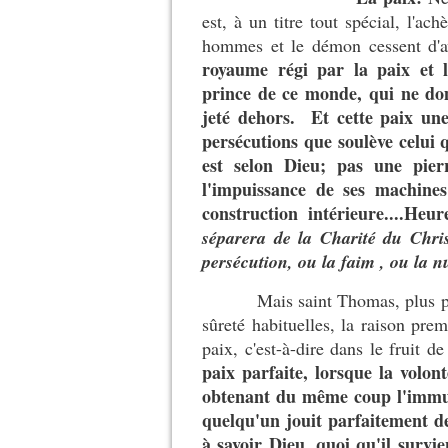
est, à un titre tout spécial, l'
hommes et le démon cessent d'av
royaume régi par la paix et 
prince de ce monde, qui ne dom
jeté dehors.
Et cette paix une
persécutions que soulève celui q
est selon Dieu; pas une pierr
l'impuissance de ses machines 
construction intérieure....He
séparera de la Charité du Chris
persécution, ou la faim , ou la nu
Mais saint Thomas, plus p
sûreté habituelles, la raison pre
paix, c'est-à-dire dans le fruit de
paix parfaite, lorsque la volon
obtenant du même coup l'immun
quelqu'un jouit parfaitement de
à savoir Dieu, quoi qu'il survie