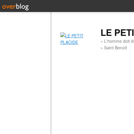
LE PET
« L'homme doit êt
» Saint Benoît