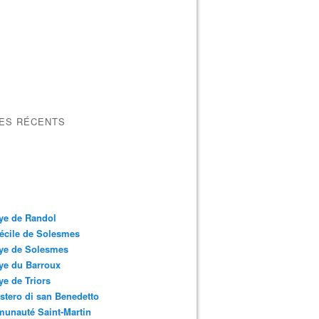
LES RÉCENTS
ye de Randol
écile de Solesmes
ye de Solesmes
ye du Barroux
e de Triors
tero di san Benedetto
unauté Saint-Martin