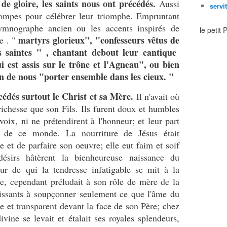
de gloire, les saints nous ont précédés.
Aussi
servi
 pompes pour célébrer leur triomphe. Empruntant
hymnographe ancien ou les accents inspirés de
le petit
martyrs glorieux", "confesseurs vêtus de
e . "
s saintes " , chantant debout leur cantique
i est assis sur le trône et l'Agneau", ou bien
in de nous "porter ensemble dans les cieux. "
cédés surtout le Christ et sa Mère.
Il n'avait où
e richesse que son Fils. Ils furent doux et humbles
 voix, ni ne prétendirent à l'honneur; et leur part
 de ce monde. La nourriture de Jésus était
 et de parfaire son oeuvre; elle eut faim et soif
désirs hâtèrent la bienheureuse naissance du
ur de qui la tendresse infatigable se mit à la
le, cependant préludait à son rôle de mère de la
ssants à soupçonner seulement ce que l'âme du
 et transparent devant la face de son Père; chez
ivine se levait et étalait ses royales splendeurs,