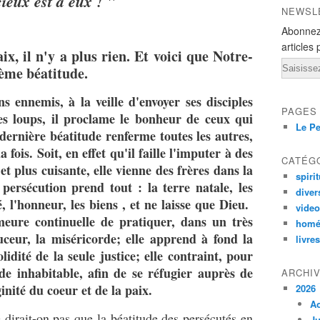
ieux est à eux ! "
NEWSL
Abonnez
articles 
ix, il n'y a plus rien. Et voici que Notre-
Email
ème béatitude.
 ennemis, à la veille d'envoyer ses disciples
PAGES
s loups, il proclame le bonheur de ceux qui
Le Pe
 dernière béatitude renferme toutes les autres,
 fois. Soit, en effet qu'il faille l'imputer à des
CATÉG
et plus cuisante, elle vienne des frères dans la
spirit
 persécution prend tout : la terre natale, les
diver
é, l'honneur, les biens , et ne laisse que Dieu.
vide
meure continuelle de pratiquer, dans un très
homé
uceur, la miséricorde; elle apprend à fond la
livres
olidité de la seule justice; elle contraint, pour
de inhabitable, afin de se réfugier auprès de
ARCHI
ginité du coeur et de la paix.
2026
A
dirait-on pas que la béatitude des persécutés en
Ju