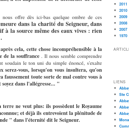
2011
2010
e nous offre dès ici-bas quelque ombre de ces
2009
meure dans la charité du Seigneur, dans
2008
oif à la source même des eaux vives : rien
2007
1970
 .
après cela, cette chose incompréhensible à la
ARTIC
de de la souffrance
. Il nous semble comprendre
nt soudain le ton uni du simple énoncé, s'exalte
x serez-vous, lorsqu'on vous insultera, qu'on
ira faussement toute sorte de mal contre vous à
LIENS
soyez dans l'allégresse... "
Abba
Ste C
Abba
a terre ne veut plus: ils possèdent le Royaume
Abba
nconnue; et déjà ils entrevoient la plénitude de
Abbay
de " dans l'éternité dit le Seigneur.
Monas
Comm