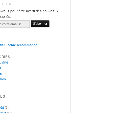
ETTER
-vous pour être averti des nouveaux
publiés.
tit Placide recommande
ORIES
ualité
s
os
lies
VES
oût
(3)
illet
(19)