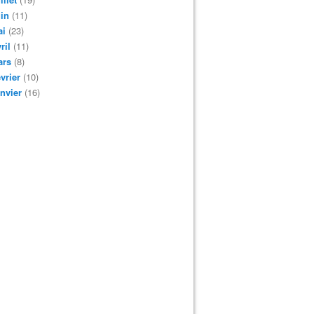
in
(11)
ai
(23)
ril
(11)
ars
(8)
vrier
(10)
nvier
(16)