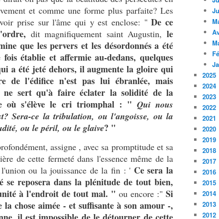
achèvement et comme une forme plus parfaite? Les
Ju
De ce
oir prise sur l'âme qui y est enclose: "
M
l'ordre,
le
Av
dit magnifiquement saint Augustin,
M
ine que les pervers et les désordonnés a été
Fé
 fois établie et affermie au-dedans, quelques
Ja
ui a été jeté dehors, il augmente la gloire qui
2025
e de l'édifice n'est pas lui ébranlée, mais
2024
ne sert qu'à faire éclater la solidité de la
2023
ure où s'élève le cri triomphal : "
Qui nous
2022
t? Sera-ce la tribulation, ou l'angoisse, ou la
2021
? "
dité, ou le péril, ou le glaive
2020
2019
rofondément, assigne , avec sa promptitude et sa
2018
mière de cette fermeté dans l'essence même de la
2017
Ce sera la
 l'union ou la jouissance de la fin : '
2016
té se reposera dans la plénitude de tout bien,
2015
ité à l'endroit de tout mal. "
Si
ou encore :"
2014
 la chose aimée - et suffisante à son amour -,
2013
2012
nne, il est impossible de le détourner de cette