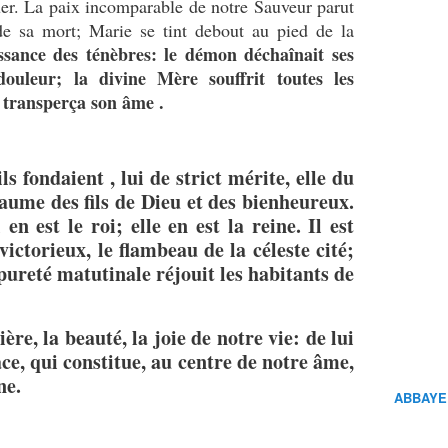
uer. La paix incomparable de notre Sauveur parut
de sa mort; Marie se tint debout au pied de la
issance des ténèbres: le démon déchaînait ses
uleur; la divine Mère souffrit toutes les
e transperça son âme .
s fondaient , lui de strict mérite, elle du
aume des fils de Dieu et des bienheureux.
 en est le roi; elle en est la reine. Il est
ictorieux, le flambeau de la céleste cité;
a pureté matutinale réjouit les habitants de
e, la beauté, la joie de notre vie: de lui
râce, qui constitue, au centre de notre âme,
ne.
ABBAYE