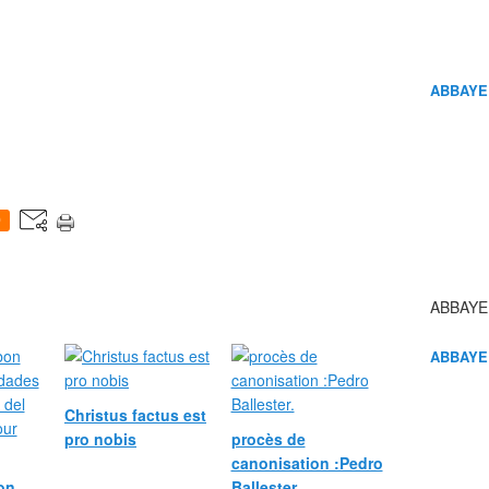
ABBAYE
0
ABBAYE
ABBAYE
Christus factus est
pro nobis
procès de
canonisation :Pedro
bon
Ballester.