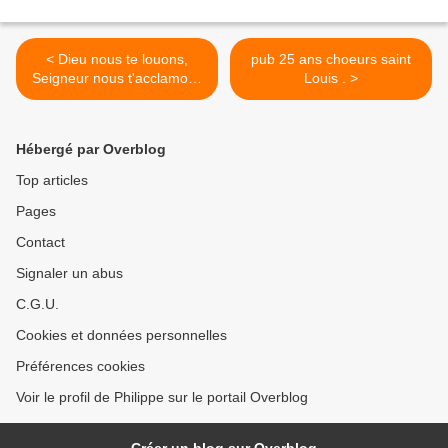
< Dieu nous te louons,
pub 25 ans choeurs saint
Seigneur nous t'acclamons
Louis . >
dans l'immense cortège de
tous les saints !
Hébergé par Overblog
Top articles
Pages
Contact
Signaler un abus
C.G.U.
Cookies et données personnelles
Préférences cookies
Voir le profil de Philippe sur le portail Overblog