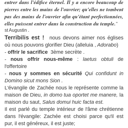
entrer dans l'édifice éternel. Il y a encore beaucoup de
pierres entre les mains de l'ouvrier; qu'elles ne tombent
pas des mains de l'ouvrier afin qu'étant perfectionnées,
elles puissent entrer dans la construction du temple.
"
st Augustin .
Terribilis est !
nous devons aimer nos églises
où nous pouvons glorifier Dieu (alleluia ,
Adorabo
)
-
offrir le sacrifice
3ème secrète .
-
nous offrir nous-même
:
laetus obtuli
de
l'offertoire
-
nous y sommes en sécurité
Qui confidunt in
Domino sicut mons Sion .
L'évangile de Zachée nous le représente comme la
maison de Dieu,
in domo tua oportet me manere,
la
maison du saut,
Salus domui huic facta est.
Il est parlé du temple intérieur de l'âme chrétienne
dans l'évangile: Zachée est choisi parce qu'il est
pur, il est généreux, il est juste;