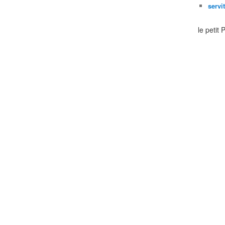
servi
le petit