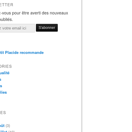
ETTER
-vous pour être averti des nouveaux
publiés.
tit Placide recommande
ORIES
ualité
s
os
lies
VES
oût
(3)
illet
(19)