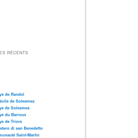
LES RÉCENTS
ye de Randol
écile de Solesmes
ye de Solesmes
ye du Barroux
e de Triors
tero di san Benedetto
unauté Saint-Martin