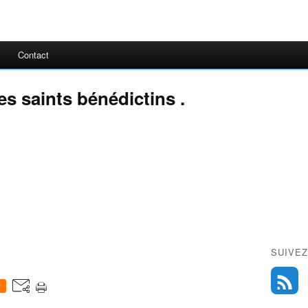
Contact
s saints bénédictins .
SUIVEZ
0