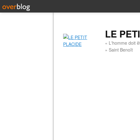
LE PET
« L'homme doit êt
» Saint Benoît