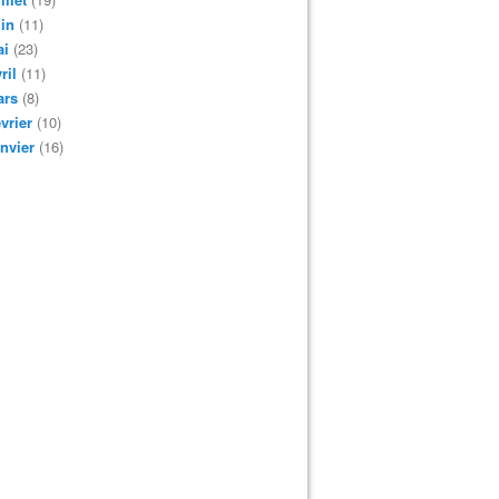
in
(11)
ai
(23)
ril
(11)
ars
(8)
vrier
(10)
nvier
(16)