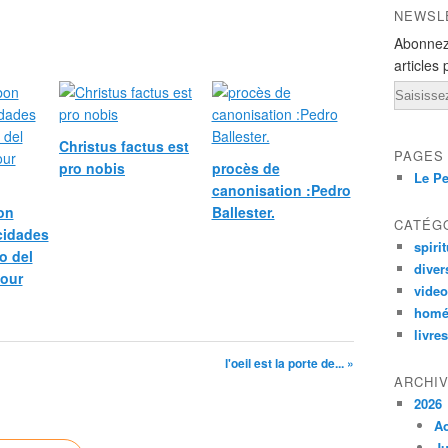
NEWSL
Abonnez
articles 
Email
Christus factus est
PAGES
pro nobis
procès de
Le Pe
canonisation :Pedro
bon
Ballester.
CATÉG
icidades
spirit
o del
diver
pour
vide
homé
livres
l'oeil est la porte de... »
ARCHI
2026
A
Ju