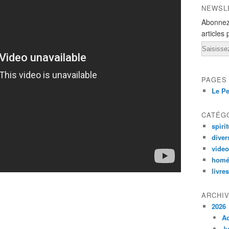
NEWSL
Abonnez
articles 
Email
PAGES
Le Pe
CATÉG
spirit
diver
vide
homé
livres
ARCHI
2026
A
Ju