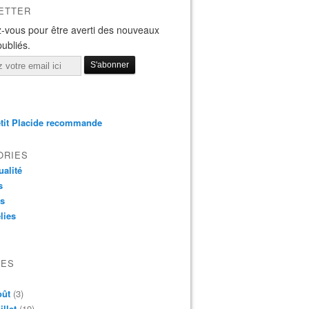
ETTER
-vous pour être averti des nouveaux
publiés.
tit Placide recommande
ORIES
ualité
s
os
lies
VES
oût
(3)
illet
(19)