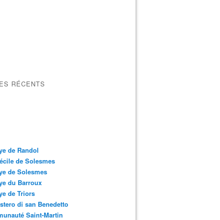
LES RÉCENTS
ye de Randol
écile de Solesmes
ye de Solesmes
ye du Barroux
e de Triors
tero di san Benedetto
unauté Saint-Martin