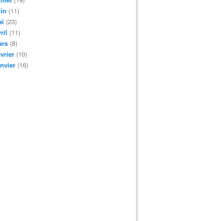
in
(11)
ai
(23)
ril
(11)
ars
(8)
vrier
(10)
nvier
(16)