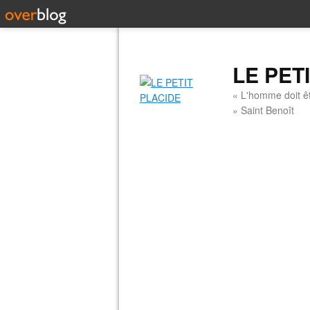
LE PET
« L'homme doit êt
» Saint Benoît