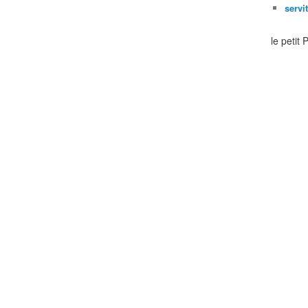
servi
le petit