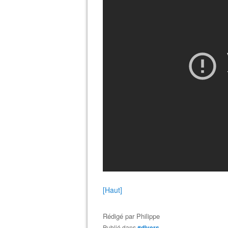
[Haut]
Rédigé par
Philippe
Publié dans
#divers