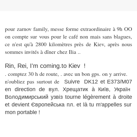
pour zarnov family, messe forme extraordinaire à 9h OO
on compte sur vous pour le café non mais sans blagues,
ce n'est qu'à 2800 kilomètres près de Kiev, après nous
sommes invités à dîner chez Ilia ..
Rin, Rei,
I'm coming.to Kiev !
. comptez 30 h de route, . avec un bon gps. on y arrive.
n'oubliez pas surtout de
Suivre
DK12
et
Е373
/
М07
en direction de
вул. Хрещатик
à
Київ, Україн
Володимирський узвіз
tourne légèrement
à droite
et devient
Європейська пл. et là tu m'appelles sur
mon portable !