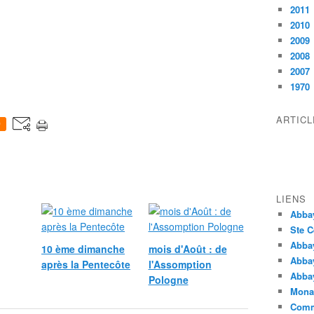
2011
2010
2009
2008
2007
1970
ARTIC
0
LIENS
Abba
Ste C
Abba
10 ème dimanche
mois d'Août : de
Abba
après la Pentecôte
l'Assomption
Abbay
Pologne
Monas
Comm