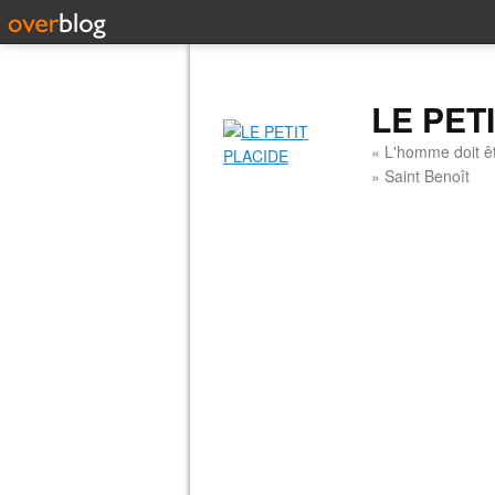
LE PET
« L'homme doit êt
» Saint Benoît