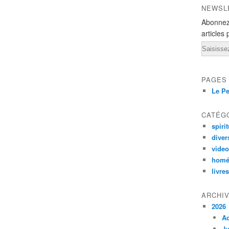
NEWSL
Abonnez
articles 
Email
PAGES
Le Pe
CATÉG
spirit
diver
vide
homé
livres
ARCHI
2026
A
Ju