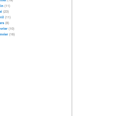
in
(11)
ai
(23)
ril
(11)
ars
(8)
vrier
(10)
nvier
(16)