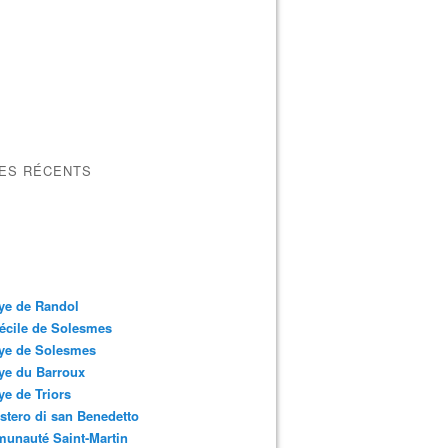
LES RÉCENTS
ye de Randol
écile de Solesmes
ye de Solesmes
ye du Barroux
e de Triors
tero di san Benedetto
unauté Saint-Martin