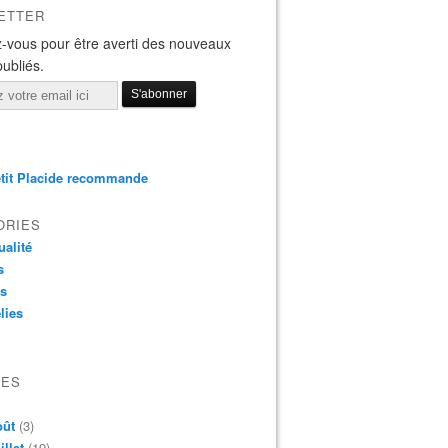
ETTER
-vous pour être averti des nouveaux
publiés.
tit Placide recommande
ORIES
ualité
s
os
lies
VES
oût
(3)
illet
(19)