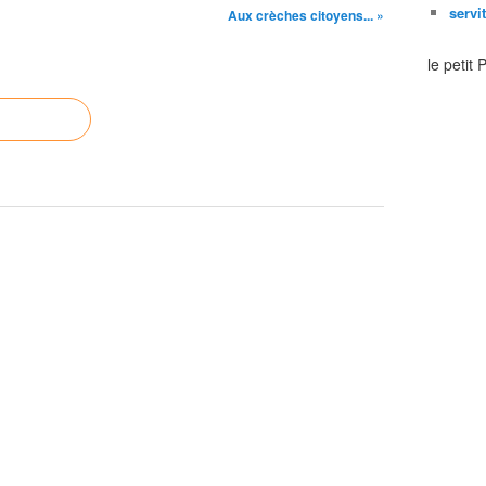
servi
Aux crèches citoyens... »
le petit