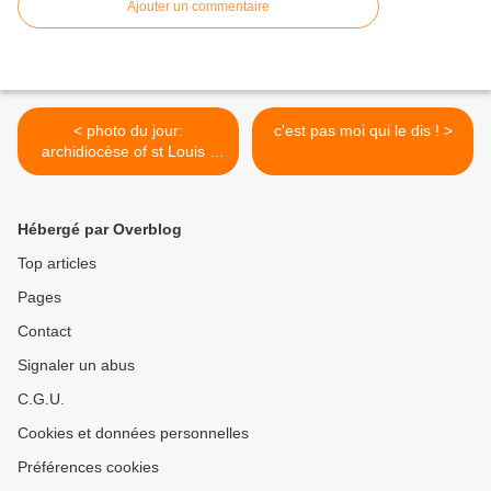
Ajouter un commentaire
< photo du jour:
c'est pas moi qui le dis ! >
archidiocèse of st Louis "
j'aime le printemps ! " Mgr
Carlson
Hébergé par Overblog
Top articles
Pages
Contact
Signaler un abus
C.G.U.
Cookies et données personnelles
Préférences cookies