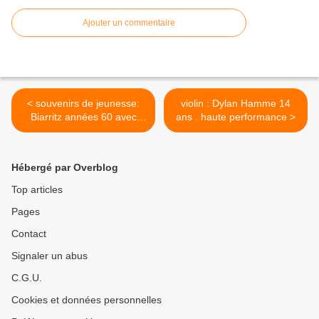
Ajouter un commentaire
< souvenirs de jeunesse:
violin : Dylan Hamme 14
Biarritz années 60 avec
ans . haute performance >
Serafim Sitnikov
(saxophone) pour Tatiana .
sublime !
Hébergé par Overblog
Top articles
Pages
Contact
Signaler un abus
C.G.U.
Cookies et données personnelles