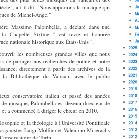
ècle", a-t-il dit. "Nous apportons la musique qui
Ju
M
esques de Michel-Ange."
Av
 père Massimo Palombella, a déclaré dans une
M
 la Chapelle Sixtine " est ravie et honorée
Fé
née nationale historique aux États-Unis ".
Ja
2025
ouvrir les nombreuses grandes villes que nous
2024
ns de partager nos recherches de pointe et notre
2023
ssance, directement à partir des archives de la
2022
2021
à la Bibliothèque du Vatican, avec le public
2020
2019
gieux conservatoire italien et passé des années
2018
 de musique, Palombella est devenu directeur de
2017
2016
e et a commencé à diriger le chœur en 2010.
2015
losophie et la théologie à l'Université Pontificale
2014
 organistes Luigi Molfino et Valentino Miserachs
2013
2012
 Conservatoire de Turin.