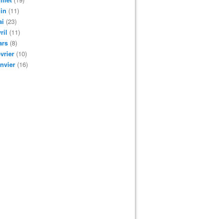
in
(11)
ai
(23)
ril
(11)
ars
(8)
vrier
(10)
nvier
(16)