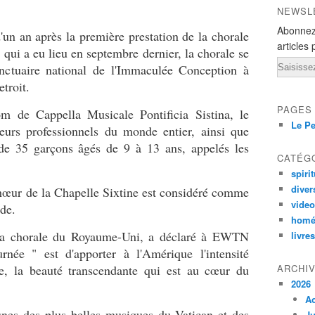
NEWSL
Abonnez
'un an après la première prestation de la chorale
articles 
 qui a eu lieu en septembre dernier, la chorale se
Email
nctuaire national de l'Immaculée Conception à
troit.
PAGES
m de Cappella Musicale Pontificia Sistina, le
Le Pe
urs professionnels du monde entier, ainsi que
de 35 garçons âgés de 9 à 13 ans, appelés les
CATÉG
spirit
diver
chœur de la Chapelle Sixtine est considéré comme
vide
de.
homé
a chorale du Royaume-Uni, a déclaré à EWTN
livres
rnée " est d'apporter à l'Amérique l'intensité
ine, la beauté transcendante qui est au cœur du
ARCHI
2026
A
nes des plus belles musiques du Vatican et des
Ju