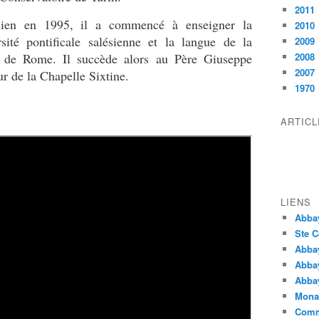
2011
ésien en 1995, il a commencé à enseigner la
2010
sité pontificale salésienne et la langue de la
2009
a de Rome. Il succède alors au Père Giuseppe
2008
2007
 de la Chapelle Sixtine.
1970
ARTIC
LIENS
Abba
Ste C
Abba
Abba
Abbay
Monas
Comm