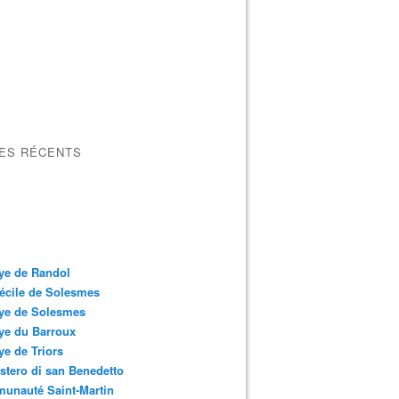
LES RÉCENTS
ye de Randol
écile de Solesmes
ye de Solesmes
ye du Barroux
e de Triors
tero di san Benedetto
unauté Saint-Martin