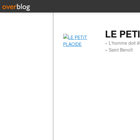
LE PET
« L'homme doit êt
» Saint Benoît