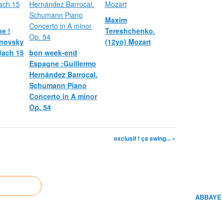
Maxim
e !
Tereshchenko.
novsky
(12yo) Mozart
 Bach 15
bon week-end
Espagne :Guillermo
Hernández Barrocal.
Schumann Piano
Concerto in A minor
Op. 54
exclusif ! ça swing... »
ABBAYE