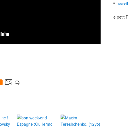
servi
le petit
0