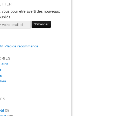
ETTER
-vous pour être averti des nouveaux
publiés.
tit Placide recommande
ORIES
ualité
s
os
lies
VES
oût
(3)
illet
(19)