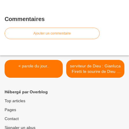
Commentaires
Ajouter un commentaire
< parole du jour..
serviteur de Dieu : Gianluca
Firetti le sourire de Dieu à
l'humanité affligée. 8
Septembre 1994 - 30
Janvier 2015. 20 ans >
Hébergé par Overblog
Top articles
Pages
Contact
Signaler un abus