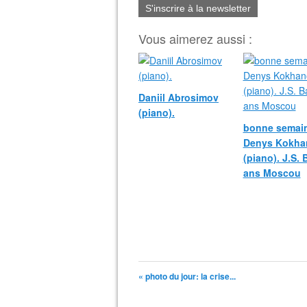
S'inscrire à la newsletter
Vous aimerez aussi :
Daniil Abrosimov
(piano).
bonne semain
Denys Kokha
(piano). J.S.
ans Moscou
« photo du jour: la crise...