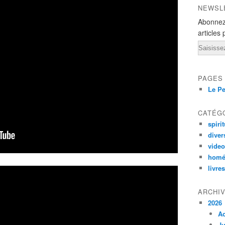
NEWSL
Abonnez
articles 
Email
PAGES
Le Pe
CATÉG
spirit
diver
vide
homé
livres
ARCHI
2026
A
Ju