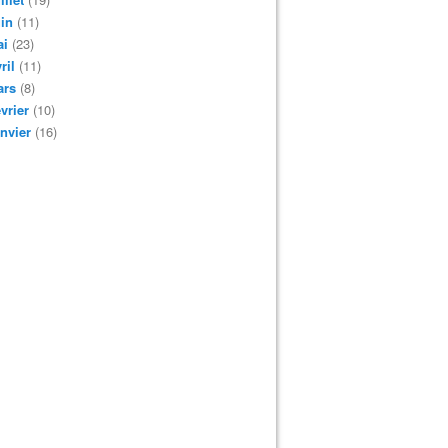
in
(11)
ai
(23)
ril
(11)
ars
(8)
vrier
(10)
nvier
(16)