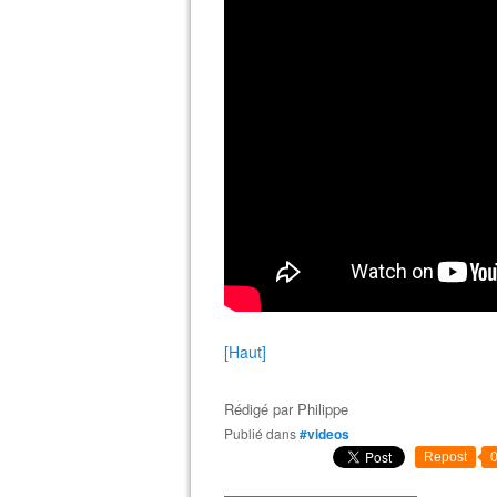
[Haut]
Rédigé par
Philippe
Publié dans
#videos
Repost