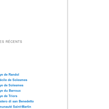
LES RÉCENTS
ye de Randol
écile de Solesmes
ye de Solesmes
ye du Barroux
e de Triors
tero di san Benedetto
unauté Saint-Martin