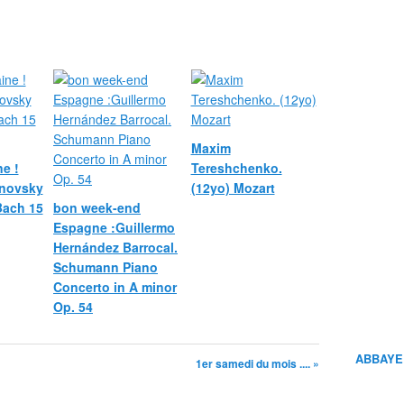
Maxim
e !
Tereshchenko.
novsky
(12yo) Mozart
 Bach 15
bon week-end
Espagne :Guillermo
Hernández Barrocal.
Schumann Piano
Concerto in A minor
Op. 54
ABBAYE
1er samedi du mois .... »