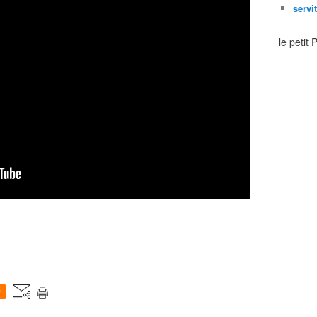
servi
le petit
0