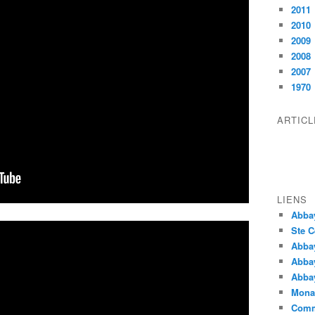
2011
2010
2009
2008
2007
1970
ARTIC
LIENS
Abba
Ste C
Abba
Abba
Abbay
Monas
Comm