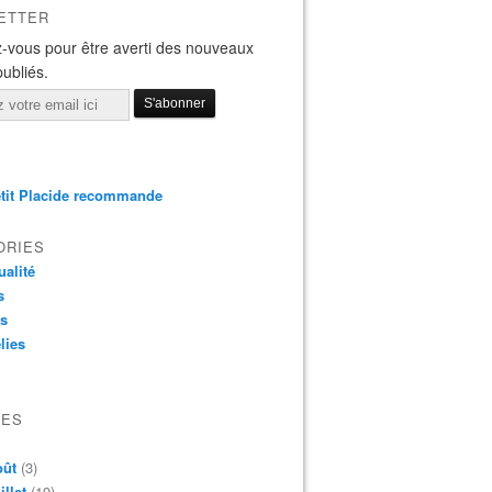
ETTER
-vous pour être averti des nouveaux
publiés.
tit Placide recommande
ORIES
ualité
s
os
lies
VES
oût
(3)
illet
(19)