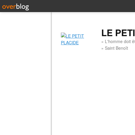
LE PET
« L'homme doit êt
» Saint Benoît