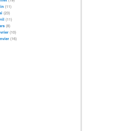
in
(11)
ai
(23)
ril
(11)
ars
(8)
vrier
(10)
nvier
(16)