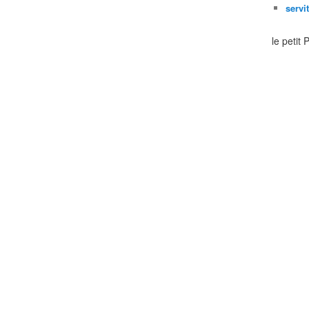
servi
le petit