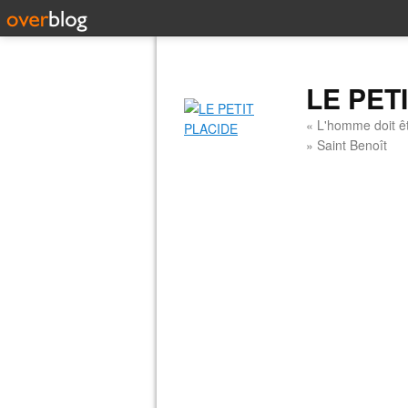
LE PET
« L'homme doit êt
» Saint Benoît