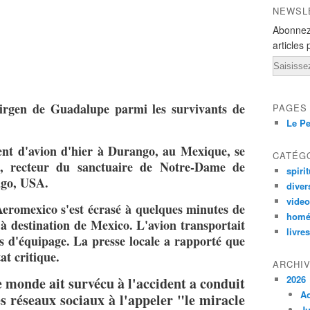
NEWSL
Abonnez
articles 
Email
irgen de Guadalupe parmi les survivants de
PAGES
Le Pe
dent d'avion d'hier à Durango, au Mexique, se
CATÉG
z, recteur du sanctuaire de Notre-Dame de
spirit
ago, USA.
diver
vide
Aeromexico s'est écrasé à quelques minutes de
homé
à destination de Mexico. L'avion transportait
livres
 d'équipage. La presse locale a rapporté que
at critique.
ARCHI
2026
e monde ait survécu à l'accident a conduit
A
es réseaux sociaux à l'appeler "le miracle
Ju