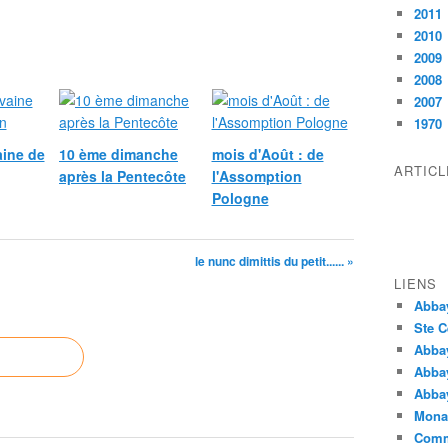
2011
2010
2009
2008
2007
1970
ine de
10 ème dimanche
mois d'Août : de
ARTIC
après la Pentecôte
l'Assomption
Pologne
le nunc dimittis du petit...... »
LIENS
Abba
Ste C
Abba
Abba
Abbay
Monas
Comm