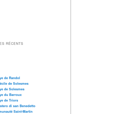
LES RÉCENTS
ye de Randol
écile de Solesmes
ye de Solesmes
ye du Barroux
e de Triors
tero di san Benedetto
unauté Saint-Martin