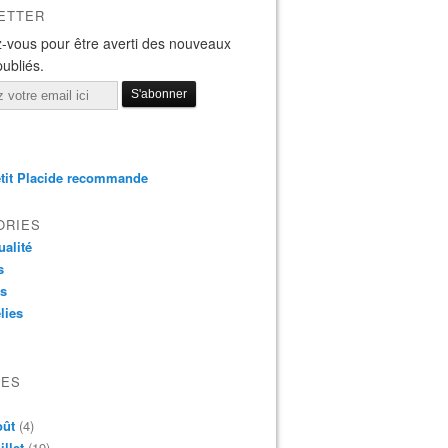
ETTER
-vous pour être averti des nouveaux
publiés.
tit Placide recommande
ORIES
ualité
s
os
lies
VES
oût
(4)
illet
(19)