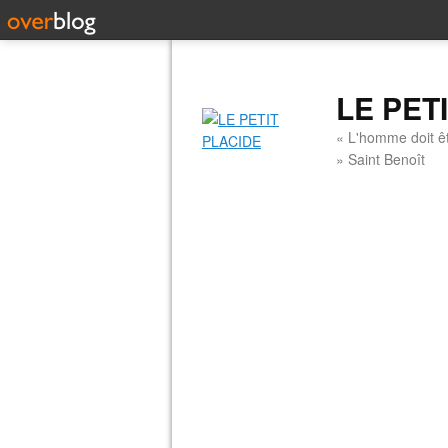
LE PET
« L'homme doit êt
» Saint Benoît