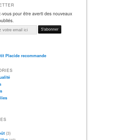
ETTER
-vous pour être averti des nouveaux
publiés.
tit Placide recommande
ORIES
ualité
s
os
lies
VES
oût
(3)
illet
(19)