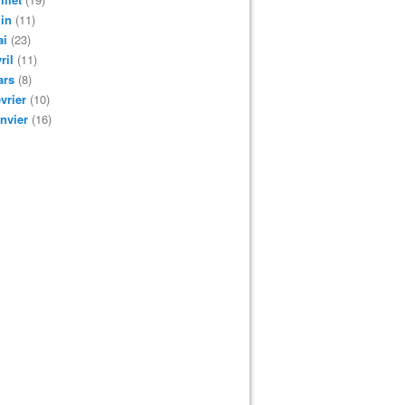
in
(11)
ai
(23)
ril
(11)
ars
(8)
vrier
(10)
nvier
(16)