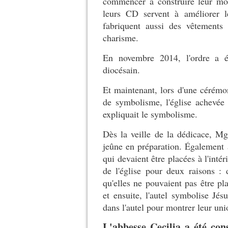
commencer à construire leur mon
leurs CD servent à améliorer l
fabriquent aussi des vêtements
charisme.
En novembre 2014, l'ordre a ét
diocésain.
Et maintenant, lors d'une cérémoni
de symbolisme, l'église achevée
expliquait le symbolisme.
Dès la veille de la dédicace, M
jeûne en préparation. Également à 
qui devaient être placées à l'intér
de l'église pour deux raisons :
qu'elles ne pouvaient pas être pla
et ensuite, l'autel symbolise Jésu
dans l'autel pour montrer leur uni
L'abbesse Cecilia a été con