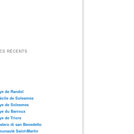
LES RÉCENTS
ye de Randol
écile de Solesmes
ye de Solesmes
ye du Barroux
e de Triors
tero di san Benedetto
unauté Saint-Martin