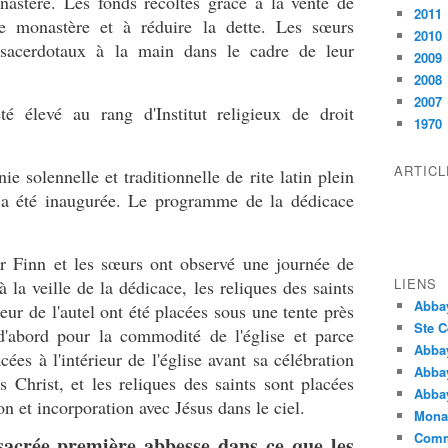
astère. Les fonds récoltés grâce à la vente de
2011
e monastère et à réduire la dette. Les sœurs
2010
 sacerdotaux à la main dans le cadre de leur
2009
2008
2007
é élevé au rang d'Institut religieux de droit
1970
ARTIC
e solennelle et traditionnelle de rite latin plein
 a été inaugurée. Le programme de la dédicace
gr Finn et les sœurs ont observé une journée de
LIENS
la veille de la dédicace, les reliques des saints
Abba
ieur de l'autel ont été placées sous une tente près
Ste C
 d'abord pour la commodité de l'église et parce
Abba
cées à l'intérieur de l'église avant sa célébration
Abba
s Christ, et les reliques des saints sont placées
Abbay
on et incorporation avec Jésus dans le ciel.
Monas
Comm
sacrée première abbesse dans ce que les