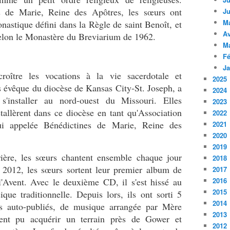
es de Marie, Reine des Apôtres, les sœurs ont
Ju
M
astique défini dans la Règle de saint Benoît, et
Av
 selon le Monastère du Breviarium de 1962.
M
Fé
Ja
croître les vocations à la vie sacerdotale et
2025
s évêque du diocèse de Kansas City-St. Joseph, a
2024
s'installer au nord-ouest du Missouri. Elles
2023
stallèrent dans ce diocèse en tant qu'Association
2022
hui appelée Bénédictines de Marie, Reine des
2021
2020
2019
ière, les sœurs chantent ensemble chaque jour
2018
 2012, les sœurs sortent leur premier album de
2017
l'Avent. Avec le deuxième CD, il s'est hissé au
2016
2015
ue traditionnelle. Depuis lors, ils ont sorti 5
2014
ts auto-publiés, de musique arrangée par Mère
2013
ment pu acquérir un terrain près de Gower et
2012