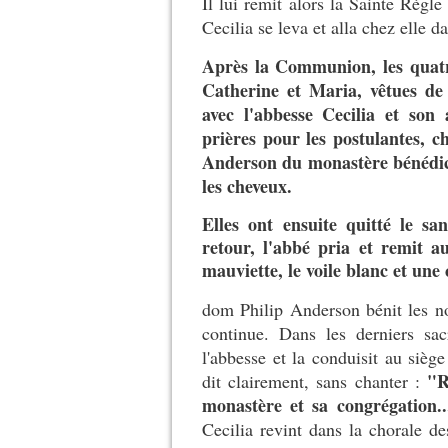
Il lui remit alors la Sainte Règle
Cecilia se leva et alla chez elle d
Après la Communion, les quatr
Catherine et Maria, vêtues de
avec l'abbesse Cecilia et son a
prières pour les postulantes, c
Anderson du monastère bénédict
les cheveux.
Elles ont ensuite quitté le s
retour, l'abbé pria et remit au
mauviette, le voile blanc et une
dom Philip Anderson bénit les no
continue. Dans les derniers sa
l'abbesse et la conduisit au siège 
"R
dit clairement, sans chanter :
monastère et sa congrégation..
Cecilia revint dans la chorale d