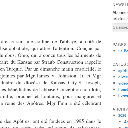
NEWSL
Abonnez
articles 
Email
 dresse sur une colline de l'abbaye, à côté de
PAGES
ise abbatiale, qui attire l'attention. Conçue par
Le Pe
olumbus, Ohio, qui a conçu tous les bâtiments de
alcaire du Kansas par Straub Construction rappelle
CATÉG
en Turquie. Par un dimanche matin ensoleillé, le
spirit
rejointes par Mgr James V. Johnston, Jr. et Mgr
diver
dinaire du diocèse de Kansas City-St Joseph,
vide
ines bénédictins de l'abbaye Conception non loin,
homé
famille, proches et lointains, pour inaugurer et
livres
la reine des Apôtres. Mgr Finn a été célébrant
ARCHI
2026
e des Apôtres, ont été fondées en 1995 dans le
A
mme un petit ordre religieux de religieuses.
Ju