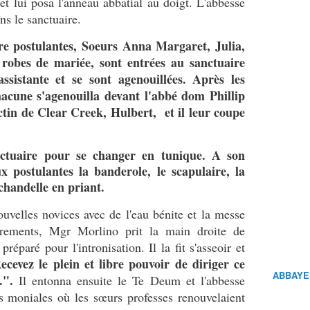
 et lui posa l'anneau abbatial au doigt. L'abbesse
ans le sanctuaire.
e postulantes, Soeurs Anna Margaret, Julia,
 robes de mariée, sont entrées au sanctuaire
ssistante et se sont agenouillées.
Après les
hacune s'agenouilla devant l'abbé dom Phillip
in de Clear Creek, Hulbert, et il leur coupe
anctuaire pour se changer en tunique. A son
x postulantes la banderole, le scapulaire, la
 chandelle en priant.
uvelles novices avec de l'eau bénite et la messe
crements, Mgr Morlino prit la main droite de
préparé pour l'intronisation. Il la fit s'asseoir et
ecevez le plein et libre pouvoir de diriger ce
ABBAYE
.".
Il entonna ensuite le Te Deum et l'abbesse
es moniales où les sœurs professes renouvelaient