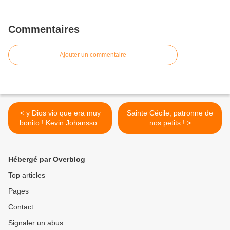
Commentaires
Ajouter un commentaire
< y Dios vio que era muy
Sainte Cécile, patronne de
bonito ! Kevin Johansson
nos petits ! >
Suède ! 11 ans treble boy
soprano
Hébergé par Overblog
Top articles
Pages
Contact
Signaler un abus