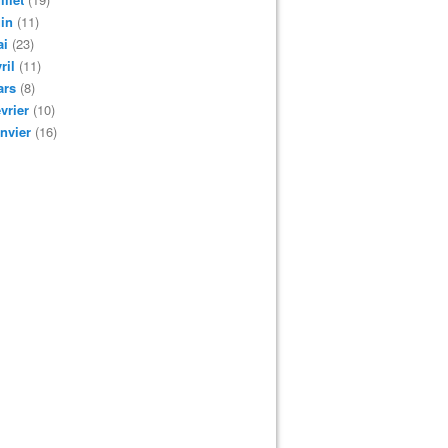
in
(11)
ai
(23)
ril
(11)
ars
(8)
vrier
(10)
nvier
(16)