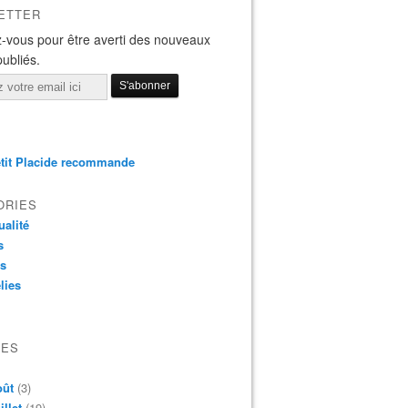
ETTER
-vous pour être averti des nouveaux
publiés.
tit Placide recommande
ORIES
ualité
s
os
lies
VES
oût
(3)
illet
(19)