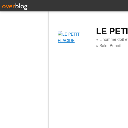
LE PET
« L'homme doit êt
» Saint Benoît