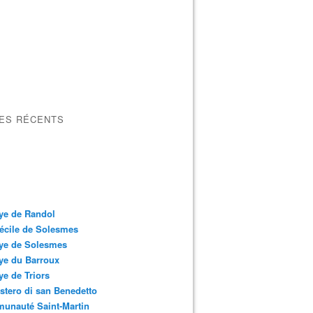
LES RÉCENTS
ye de Randol
écile de Solesmes
ye de Solesmes
ye du Barroux
e de Triors
tero di san Benedetto
unauté Saint-Martin