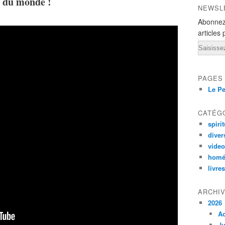
e du monde !
NEWSL
Abonnez
articles 
Email
PAGES
Le Pe
CATÉG
spirit
diver
vide
homé
livres
ARCHI
2026
A
Ju