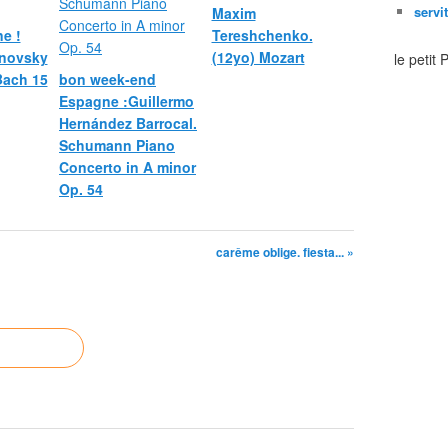
servi
Maxim
e !
Tereshchenko.
novsky
(12yo) Mozart
le petit
 Bach 15
bon week-end
Espagne :Guillermo
Hernández Barrocal.
Schumann Piano
Concerto in A minor
Op. 54
carême oblige. fiesta... »