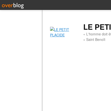
LE PET
« L'homme doit êt
» Saint Benoît