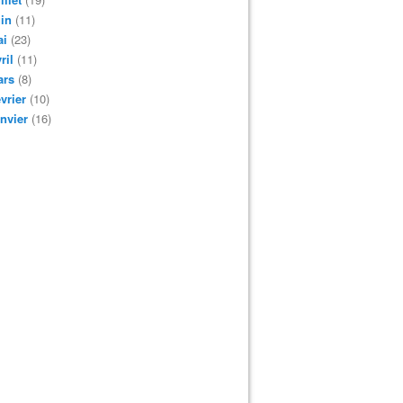
in
(11)
ai
(23)
ril
(11)
ars
(8)
vrier
(10)
nvier
(16)