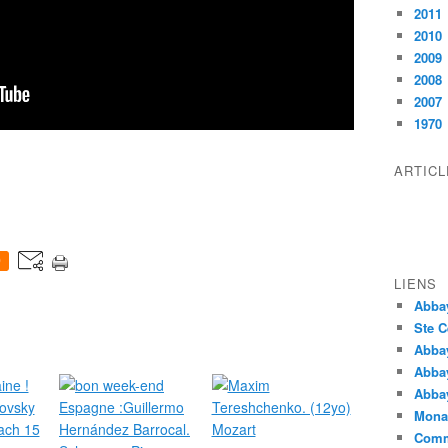
2011
2010
2009
2008
2007
1970
ARTIC
0
LIENS
Abba
Ste C
Abba
Abba
Abbay
Monas
Comm