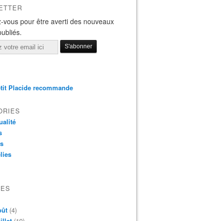
ETTER
-vous pour être averti des nouveaux
publiés.
tit Placide recommande
ORIES
ualité
s
os
lies
VES
oût
(4)
illet
(19)