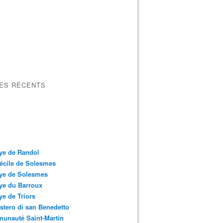
LES RÉCENTS
ye de Randol
écile de Solesmes
ye de Solesmes
ye du Barroux
e de Triors
tero di san Benedetto
unauté Saint-Martin