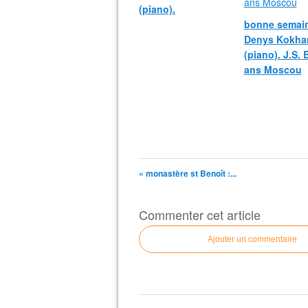
(piano).
bonne semain
Denys Kokha
(piano). J.S.
ans Moscou
« monastère st Benoît :...
Commenter cet article
Ajouter un commentaire