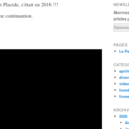
 Placide, c'était en 2016 !!!
NEWSL
Abonnez
nne continuation.
articles 
Email
PAGES
Le Pe
CATÉG
spirit
diver
vide
homé
livres
ARCHI
2026
A
Ju