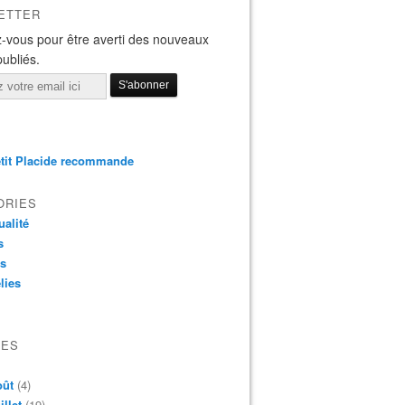
ETTER
-vous pour être averti des nouveaux
publiés.
tit Placide recommande
ORIES
ualité
s
os
lies
VES
oût
(4)
illet
(19)