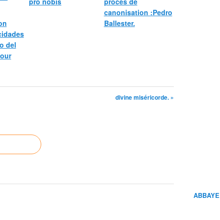
pro nobis
procès de
canonisation :Pedro
bon
Ballester.
icidades
o del
pour
divine miséricorde. »
ABBAYE