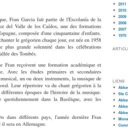
2011
2010
2009
ue, Fran Garcia fait partie de l'Escolanía de la
2008
z del Valle de los Caídos, une des formations
2007
'Espagne, composée d'une cinquantaine d'enfants.
1970
chanter le grégorien chaque jour, est née en 1958
e plus grande solennité dans les célébrations
ARTIC
Vallée des Tombés.
me Fran reçoivent une formation académique et
ée. Avec les études primaires et secondaires
ge musical, un ou deux instruments, la musique de
LIENS
oral. Leur répertoire va du chant grégorien à la
Abba
différentes époques de l'histoire de la musique.
Ste C
e quotidiennement dans la Basilique, avec les
Abba
Abba
Abbay
s dans différents pays, l'année dernière Fran
Monas
é il sera en Allemagne.
Comm