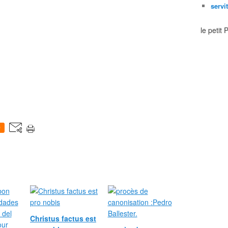
servi
le petit
0
Christus factus est