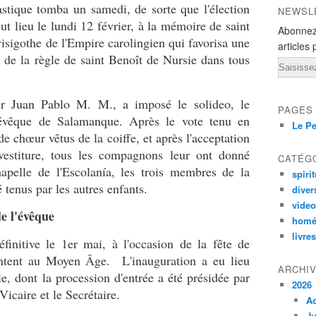
astique tomba un samedi, de sorte que l'élection
NEWSL
t lieu le lundi 12 février, à la mémoire de saint
Abonnez
isigothe de l'Empire carolingien qui favorisa une
articles 
 de la règle de saint Benoît de Nursie dans tous
Email
ur Juan Pablo M. M., a imposé le solideo, le
PAGES
 évêque de Salamanque. Après le vote tenu en
Le Pe
de chœur vêtus de la coiffe, et après l'acceptation
nvestiture, tous les compagnons leur ont donné
CATÉG
chapelle de l'Escolanía, les trois membres de la
spirit
 tenus par les autres enfants.
diver
vide
de l'évêque
homé
livres
finitive le 1er mai, à l'occasion de la fête de
ontent au Moyen Âge. L'inauguration a eu lieu
ARCHI
e, dont la procession d'entrée a été présidée par
2026
icaire et le Secrétaire.
A
Ju