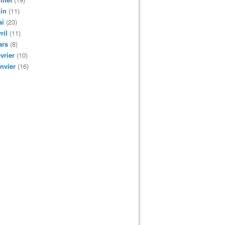
in
(11)
ai
(23)
ril
(11)
ars
(8)
vrier
(10)
nvier
(16)