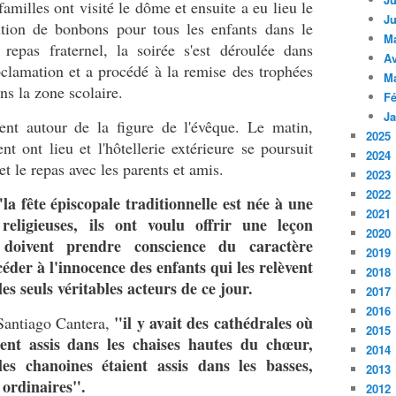
familles ont visité le dôme et ensuite a eu lieu le
Ju
bution de bonbons pour tous les enfants dans le
M
 repas fraternel, la soirée s'est déroulée dans
Av
oclamation et a procédé à la remise des trophées
M
ns la zone scolaire.
Fé
Ja
nt autour de la figure de l'évêque. Le matin,
2025
nt ont lieu et l'hôtellerie extérieure se poursuit
2024
 et le repas avec les parents et amis.
2023
2022
"la fête épiscopale traditionnelle est née à une
2021
religieuses, ils ont voulu offrir une leçon
2020
 doivent prendre conscience du caractère
2019
céder à l'innocence des enfants qui les relèvent
2018
les seuls véritables acteurs de ce jour.
2017
2016
"il y avait des cathédrales où
 Santiago Cantera,
2015
ient assis dans les chaises hautes du chœur,
2014
les chanoines étaient assis dans les basses,
2013
 ordinaires".
2012