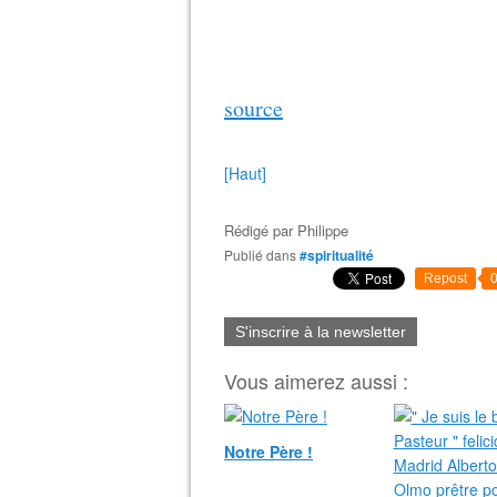
source
[Haut]
Rédigé par
Philippe
Publié dans
#spiritualité
Repost
S'inscrire à la newsletter
Vous aimerez aussi :
Notre Père !