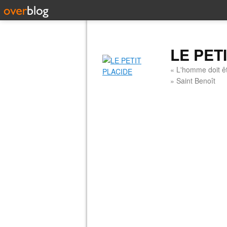
LE PET
« L'homme doit êt
» Saint Benoît