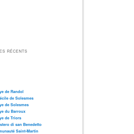
LES RÉCENTS
ye de Randol
écile de Solesmes
ye de Solesmes
ye du Barroux
e de Triors
tero di san Benedetto
unauté Saint-Martin