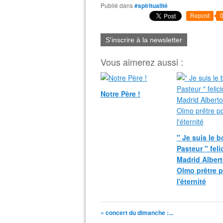
Publié dans
#spiritualité
Repost
S'inscrire à la newsletter
Vous aimerez aussi :
Notre Père !
" Je suis le 
Pasteur " fel
Madrid Albert
Olmo prêtre 
l'éternité
« concert du dimanche :...