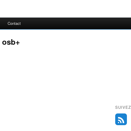
Contact
e osb+
SUIVEZ