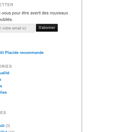
ETTER
-vous pour être averti des nouveaux
publiés.
tit Placide recommande
ORIES
ualité
s
os
lies
VES
oût
(3)
illet
(19)