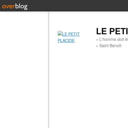
LE PET
« L'homme doit êt
» Saint Benoît