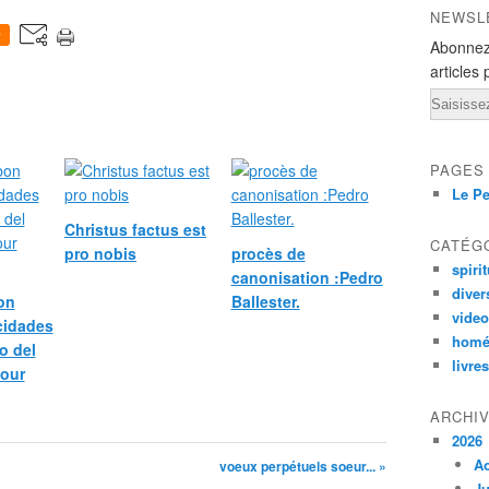
NEWSL
0
Abonnez
articles 
Email
PAGES
Le Pe
Christus factus est
CATÉG
pro nobis
procès de
spirit
canonisation :Pedro
diver
bon
Ballester.
vide
icidades
homé
o del
livres
pour
ARCHI
2026
A
voeux perpétuels soeur... »
Ju