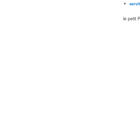
servi
le petit