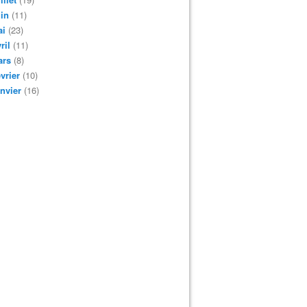
in
(11)
ai
(23)
ril
(11)
ars
(8)
vrier
(10)
nvier
(16)