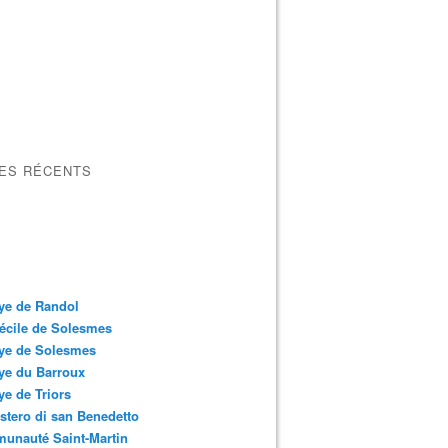
LES RÉCENTS
ye de Randol
écile de Solesmes
ye de Solesmes
ye du Barroux
e de Triors
tero di san Benedetto
unauté Saint-Martin