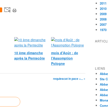
2011
2010
0
2009
2008
2007
1970
ARTIC
10 ème dimanche
mois d'Août : de
après la Pentecôte
l'Assomption
Pologne
LIENS
Abba
requiescat in pace +... »
Ste C
Abba
Abba
Abbay
Monas
Comm