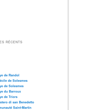
LES RÉCENTS
ye de Randol
écile de Solesmes
ye de Solesmes
ye du Barroux
e de Triors
tero di san Benedetto
unauté Saint-Martin