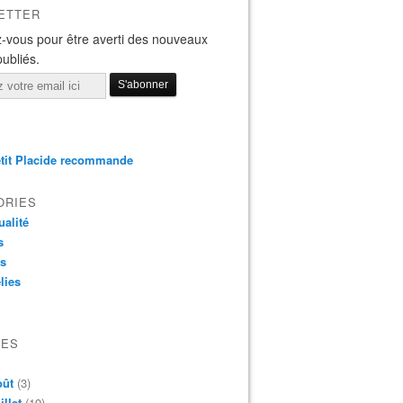
ETTER
-vous pour être averti des nouveaux
publiés.
tit Placide recommande
ORIES
ualité
s
os
lies
VES
oût
(3)
illet
(19)