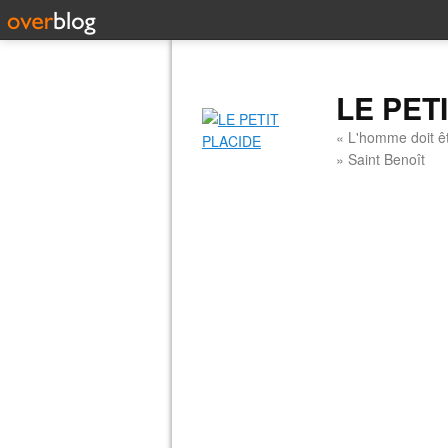
LE PET
« L'homme doit êt
» Saint Benoît