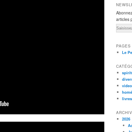
NEWSL
Abonnez
articles 
Email
PAGES
Le Pe
CATÉG
spirit
diver
vide
homé
livres
ARCHI
2026
A
Ju