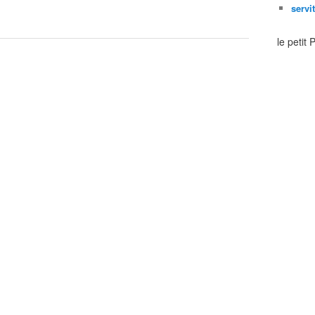
servi
le petit