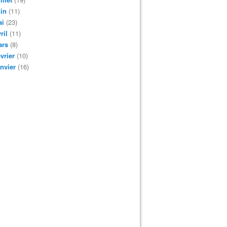
in
(11)
ai
(23)
ril
(11)
ars
(8)
vrier
(10)
nvier
(16)