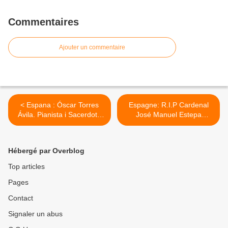
Commentaires
Ajouter un commentaire
< Espana : Óscar Torres
Espagne: R.I.P Cardenal
Ávila. Pianista i Sacerdote
José Manuel Estepa
ad majorem Dei gloriam !
Llaurens, diocèse aux
armées. >
Hébergé par Overblog
Top articles
Pages
Contact
Signaler un abus