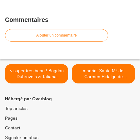
Commentaires
Ajouter un commentaire
< super très beau ! Bogdan
madrid: Santa Mª del
Dubrovets & Tatiana
Carmen Hidalgo de
Tomilova Богдан Дубровец
Caviedes Gómez >
(кларнет) 14 ans. Moscou
Hébergé par Overblog
Top articles
Pages
Contact
Signaler un abus