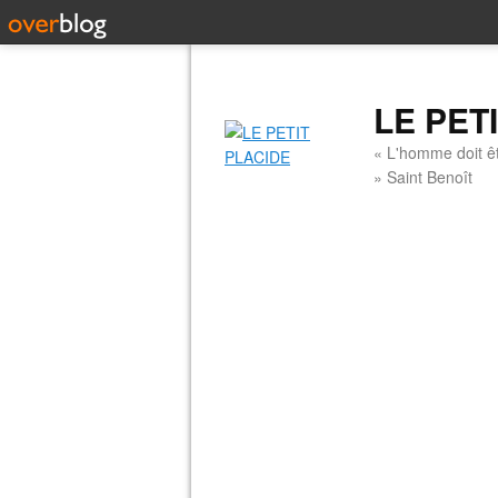
LE PET
« L'homme doit êt
» Saint Benoît