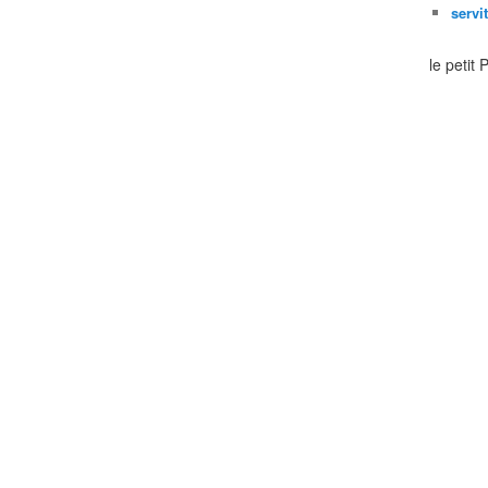
servi
le petit