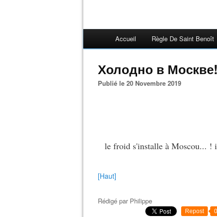
Accueil
Règle De Saint Benoît
Холодно в Москве
Publié le 20 Novembre 2019
le froid s'installe à Moscou... !
[Haut]
Rédigé par
Philippe
Repost