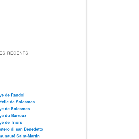
LES RÉCENTS
ye de Randol
écile de Solesmes
ye de Solesmes
ye du Barroux
e de Triors
tero di san Benedetto
unauté Saint-Martin