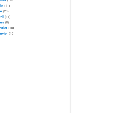
in
(11)
ai
(23)
ril
(11)
ars
(8)
vrier
(10)
nvier
(16)