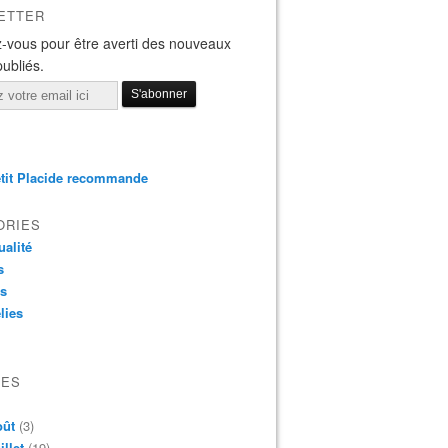
ETTER
-vous pour être averti des nouveaux
publiés.
tit Placide recommande
ORIES
ualité
s
os
lies
VES
oût
(3)
illet
(19)