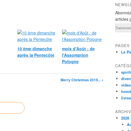
NEWSL
Abonnez
articles 
Email
PAGES
10 ème dimanche
mois d'Août : de
Le Pe
après la Pentecôte
l'Assomption
Pologne
CATÉG
spirit
diver
Merry Christmas 2019... »
vide
homé
livres
ARCHI
2026
A
Ju