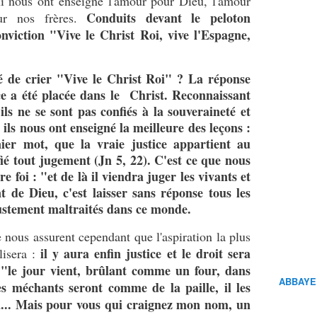
ui nous ont enseigné l'amour pour Dieu, l'amour
Conduits devant le peloton
ur nos frères.
conviction "Vive le Christ Roi, vive l'Espagne,
té de crier "Vive le Christ Roi" ? La réponse
ce a été placée dans le Christ. Reconnaissant
 ils ne se sont pas confiés à la souveraineté et
ils nous ont enseigné la meilleure des leçons :
nier mot, que la vraie justice appartient au
fié tout jugement (Jn 5, 22). C'est ce que nous
 foi : "et de là il viendra juger les vivants et
 de Dieu, c'est laisser sans réponse tous les
njustement maltraités dans ce monde.
nous assurent cependant que l'aspiration la plus
il y aura enfin justice et le droit sera
isera :
 "le jour vient, brûlant comme un four, dans
ABBAYE
les méchants seront comme de la paille, il les
a... Mais pour vous qui craignez mon nom, un