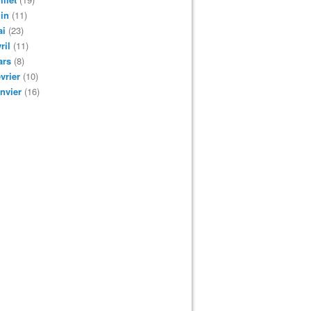
in
(11)
ai
(23)
ril
(11)
ars
(8)
vrier
(10)
nvier
(16)