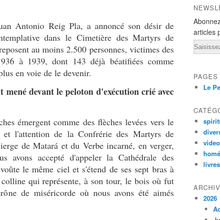
NEWSL
Abonnez
Juan Antonio Reig Pla, a annoncé son désir de
articles 
ntemplative dans le Cimetière des Martyrs de
Email
 reposent au moins 2.500 personnes, victimes des
e 1936 à 1939, dont 143 déjà béatifiées comme
plus en voie de le devenir.
PAGES
Le Pe
nt mené devant le peloton d'exécution crié avec
CATÉG
nches émergent comme des flèches levées vers le
spirit
diver
n et l'attention de la Confrérie des Martyrs de
vide
ierge de Matará et du Verbe incarné, en verger,
homé
s avons accepté d'appeler la Cathédrale des
livres
voûte le même ciel et s'étend de ses sept bras à
colline qui représente, à son tour, le bois où fut
ARCHI
trône de miséricorde où nous avons été aimés
2026
A
Ju