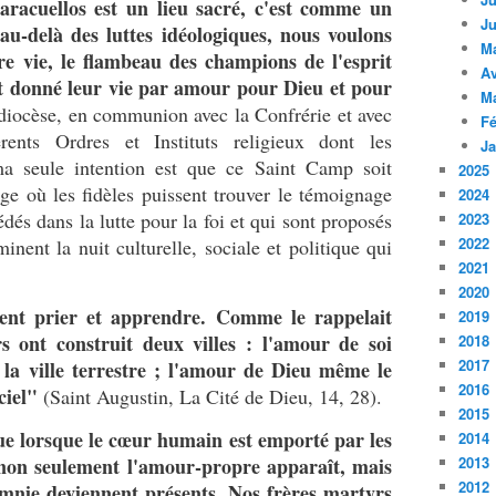
aracuellos est un lieu sacré, c'est comme un
Ju
 au-delà des luttes idéologiques, nous voulons
M
re vie, le flambeau des champions de l'esprit
Av
nt donné leur vie par amour pour Dieu et pour
M
diocèse, en communion avec la Confrérie et avec
Fé
rents Ordres et Instituts religieux dont les
Ja
ma seule intention est que ce Saint Camp soit
2025
ge où les fidèles puissent trouver le témoignage
2024
és dans la lutte pour la foi et qui sont proposés
2023
2022
ent la nuit culturelle, sociale et politique qui
2021
2020
vient prier et apprendre. Comme le rappelait
2019
 ont construit deux villes : l'amour de soi
2018
2017
la ville terrestre ; l'amour de Dieu même le
2016
 ciel"
(Saint Augustin, La Cité de Dieu, 14, 28).
2015
ue lorsque le cœur humain est emporté par les
2014
 non seulement l'amour-propre apparaît, mais
2013
2012
omnie deviennent présents. Nos frères martyrs