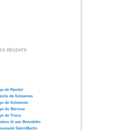
LES RÉCENTS
ye de Randol
écile de Solesmes
ye de Solesmes
ye du Barroux
e de Triors
tero di san Benedetto
unauté Saint-Martin