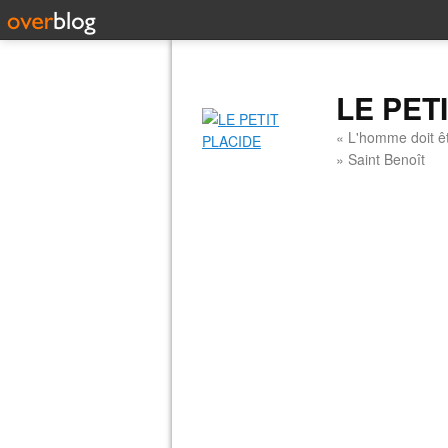
LE PET
« L'homme doit êt
» Saint Benoît