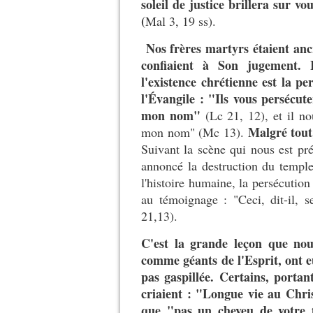
soleil de justice brillera sur 
(
Mal 3, 19 ss).
Nos frères martyrs étaient anc
confiaient à Son jugement. I
l'existence chrétienne est la p
l'Évangile : "Ils vous persécute
mon nom"
(Lc 21, 12), et il no
Malgré tout,
mon nom" (Mc 13).
Suivant la scène qui nous est pré
annoncé la destruction du temple
l'histoire humaine, la persécution 
au témoignage : "Ceci, dit-il, 
21,13).
C'est la grande leçon que nou
comme géants de l'Esprit, ont eu
pas gaspillée. Certains, portan
criaient : "Longue vie au Chris
que "pas un cheveu de votre 