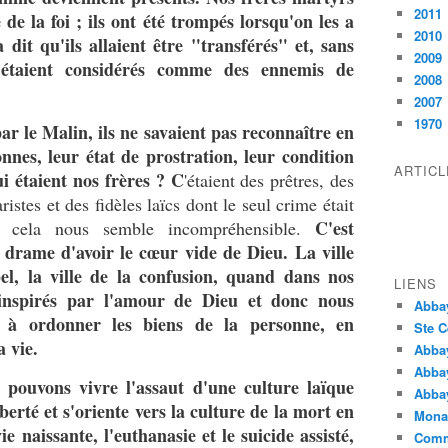
2011
 de la foi ; ils ont été trompés lorsqu'on les a
2010
 dit qu'ils allaient être "transférés" et, sans
2009
s étaient considérés comme des ennemis de
2008
2007
1970
ar le Malin, ils ne savaient pas reconnaître en
onnes, leur état de prostration, leur condition
ARTIC
i étaient nos frères ? C
'étaient des prêtres, des
istes et des fidèles laïcs dont le seul crime était
C'est
ui, cela nous semble incompréhensible.
 drame d'avoir le cœur vide de Dieu. La ville
bel, la ville de la confusion, quand dans nos
LIENS
inspirés par l'amour de Dieu et donc nous
Abba
t à ordonner les biens de la personne, en
Ste C
 vie.
Abba
Abba
pouvons vivre l'assaut d'une culture laïque
Abbay
iberté et s'oriente vers la culture de la mort en
Monas
ie naissante, l'euthanasie et le suicide assisté,
Comm