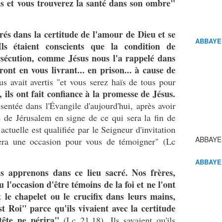
vous et vous trouverez la santé dans son ombre"
rés dans la certitude de l'amour de Dieu et se
ABBAYE
ls étaient conscients que la condition de
ersécution, comme Jésus nous l'a rappelé dans
ront en vous livrant... en prison... à cause de
us avait avertis "et vous serez haïs de tous pour
 ils ont fait confiance à la promesse de Jésus.
sentée dans l'Évangile d'aujourd'hui, après avoir
 de Jérusalem en signe de ce qui sera la fin de
actuelle est qualifiée par le Seigneur d'invitation
ABBAYE
sera une occasion pour vous de témoigner" (Lc
ABBAYE
s apprenons dans ce lieu sacré. Nos frères,
 l'occasion d'être témoins de la foi et ne l'ont
t le chapelet ou le crucifix dans leurs mains,
t Roi" parce qu'ils vivaient avec la certitude
tête ne périra"
(Lc 21,18). Ils savaient qu'ils