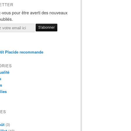
ETTER
-vous pour être averti des nouveaux
publiés.
tit Placide recommande
ORIES
ualité
s
os
lies
VES
oût
(3)
illet
(19)