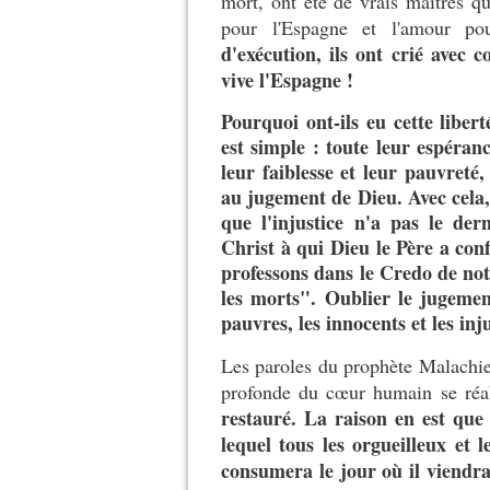
mort, ont été de vrais maîtres q
pour l'Espagne et l'amour po
d'exécution, ils ont crié avec 
vive l'Espagne !
Pourquoi ont-ils eu cette liber
est simple : toute leur espéran
leur faiblesse et leur pauvreté,
au jugement de Dieu. Avec cela, 
que l'injustice n'a pas le der
Christ à qui Dieu le Père a con
professons dans le Credo de notre
les morts". Oublier le jugement
pauvres, les innocents et les i
Les paroles du prophète Malachie 
profonde du cœur humain se réal
restauré. La raison en est que
lequel tous les orgueilleux et 
consumera le jour où il viendr