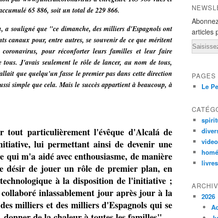
NEWSL
accumulé 65 886, soit un total de 229 866.
Abonnez
au, a souligné que "ce dimanche, des milliers d'Espagnols ont
articles 
ents canaux pour, entre autres, se souvenir de ce que méritent
Email
coronavirus, pour réconforter leurs familles et leur faire
de tous. J'avais seulement le rôle de lancer, au nom de tous,
l fallait que quelqu'un fasse le premier pas dans cette direction
PAGES
t aussi simple que cela. Mais le succès appartient à beaucoup, à
Le Pe
CATÉG
spirit
 tout particulièrement l'évêque d'Alcalá de
diver
vide
nitiative, lui permettant ainsi de devenir une
homé
ipe qui m'a aidé avec enthousiasme, de manière
livres
re désir de jouer un rôle de premier plan, en
technologique à la disposition de l'initiative ;
ARCHI
collaboré inlassablement jour après jour à la
2026
des milliers et des milliers d'Espagnols qui se
A
 donner de la chaleur à toutes les familles".
Ju