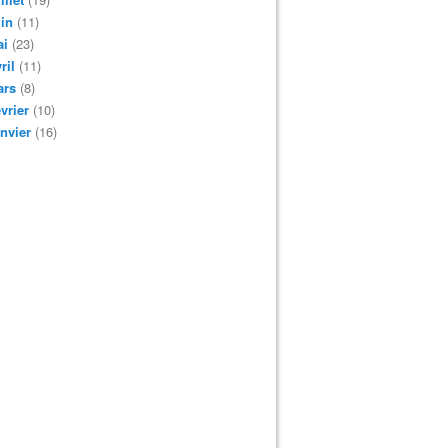
in
(11)
ai
(23)
ril
(11)
ars
(8)
vrier
(10)
nvier
(16)