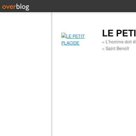
LE PET
« L'homme doit êt
» Saint Benoît