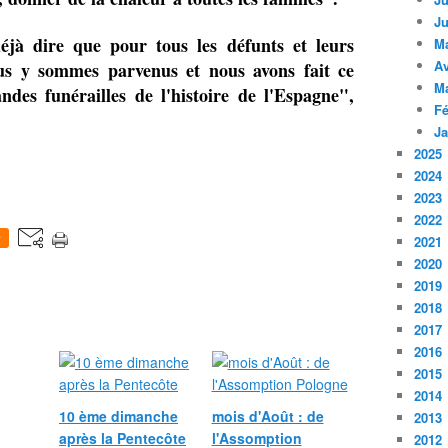
Ju
jà dire que pour tous les défunts et leurs
M
Av
nous y sommes parvenus et nous avons fait ce
M
andes funérailles de l'histoire de l'Espagne",
Fé
Ja
2025
2024
2023
2022
0
2021
2020
2019
2018
2017
2016
2015
2014
10 ème dimanche
mois d'Août : de
2013
après la Pentecôte
l'Assomption
2012