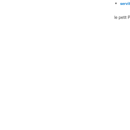
servi
le petit