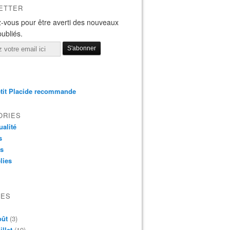
ETTER
-vous pour être averti des nouveaux
publiés.
tit Placide recommande
ORIES
ualité
s
os
lies
VES
oût
(3)
illet
(19)