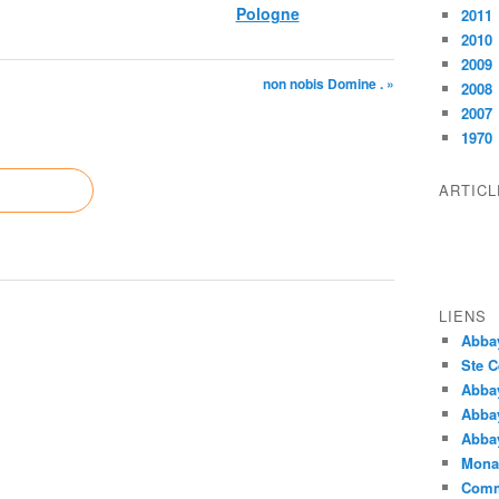
Pologne
2011
2010
2009
non nobis Domine . »
2008
2007
1970
ARTIC
LIENS
Abba
Ste C
Abba
Abba
Abbay
Monas
Comm