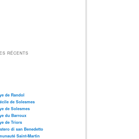
LES RÉCENTS
ye de Randol
écile de Solesmes
ye de Solesmes
ye du Barroux
e de Triors
tero di san Benedetto
unauté Saint-Martin