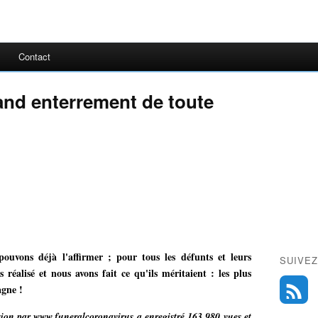
Contact
and enterrement de toute
ouvons déjà l'affirmer ; pour tous les défunts et leurs
SUIVEZ
 réalisé et nous avons fait ce qu'ils méritaient : les plus
agne !
sion par www.funeralcoronavirus a enregistré 163 980 vues et