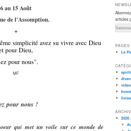
NEWSL
6 au 15 Août
Abonnez
ne de l'Assomption.
articles 
Email
+
rême simplicité avez su vivre avec Dieu
PAGES
et pour Dieu,
Le Pe
iez pour nous".
CATÉG
spirit
MF
diver
vide
homé
livres
iez pour nous !
ARCHI
2026
A
coeur qui met un voile sur ce monde de
Ju