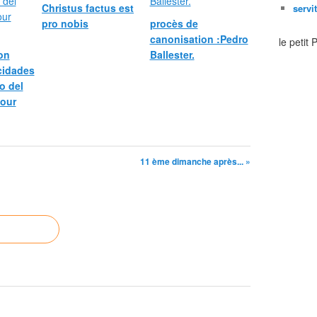
Christus factus est
servi
pro nobis
procès de
canonisation :Pedro
le petit
bon
Ballester.
icidades
o del
pour
11 ème dimanche après... »