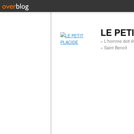
LE PET
« L'homme doit êt
» Saint Benoît