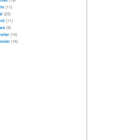
in
(11)
ai
(23)
ril
(11)
ars
(8)
vrier
(10)
nvier
(16)