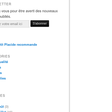
ETTER
-vous pour être averti des nouveaux
publiés.
tit Placide recommande
ORIES
ualité
s
os
lies
VES
oût
(3)
illet
(19)