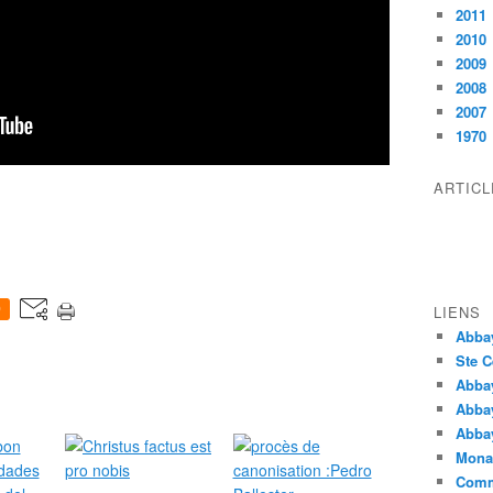
2011
2010
2009
2008
2007
1970
ARTIC
0
LIENS
Abba
Ste C
Abba
Abba
Abbay
Monas
Comm