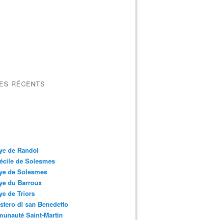
LES RÉCENTS
ye de Randol
écile de Solesmes
ye de Solesmes
ye du Barroux
e de Triors
tero di san Benedetto
unauté Saint-Martin