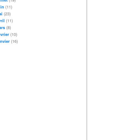
in
(11)
ai
(23)
ril
(11)
ars
(8)
vrier
(10)
nvier
(16)