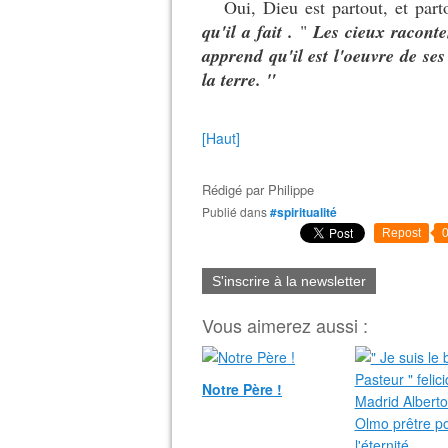
Oui, Dieu est partout, et part
qu'il a fait .
"
Les cieux raconte
apprend qu'il est l'oeuvre de se
la terre. "
[Haut]
Rédigé par
Philippe
Publié dans
#spiritualité
Repost
S'inscrire à la newsletter
Vous aimerez aussi :
Notre Père !