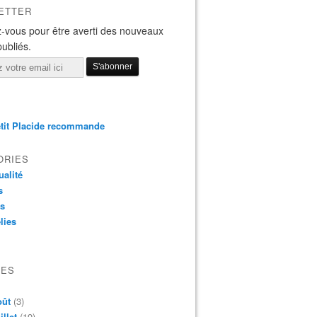
ETTER
-vous pour être averti des nouveaux
publiés.
tit Placide recommande
ORIES
ualité
s
os
lies
VES
oût
(3)
illet
(19)