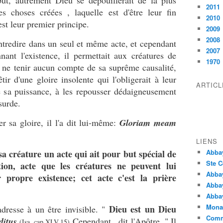
ut, autrement Dieu se dépouillerait de la plus
2011
es choses créées , laquelle est d'être leur fin
2010
st leur premier principe.
2009
2008
tredire dans un seul et même acte, et cependant
2007
nnant l'existence, il permettait aux créatures de
1970
e ne tenir aucun compte de sa suprême causalité,
êtir d'une gloire insolente qui l'obligerait à leur
ARTIC
e sa puissance, à les repousser dédaigneusement
bsurde.
 sa gloire, il l'a dit lui-même:
Gloriam meam
LIENS
 sa créature un acte qui ait pour but spécial de
Abba
Ste C
on, acte que les créatures ne peuvent lui
Abba
r propre existence; cet acte c'est la prière
Abba
Abbay
Monas
Dieu est un Dieu
dresse à un être invisible. "
Comm
ditus
Cependant , dit l'Apôtre, " Il
(Isa. cap XLV,15)