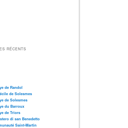
LES RÉCENTS
ye de Randol
écile de Solesmes
ye de Solesmes
ye du Barroux
e de Triors
tero di san Benedetto
unauté Saint-Martin