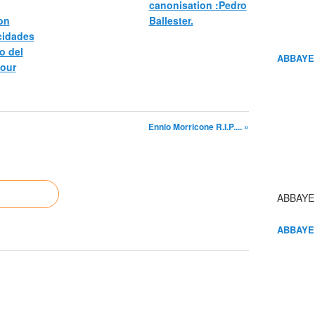
canonisation :Pedro
bon
Ballester.
icidades
o del
ABBAYE
pour
Ennio Morricone R.I.P.... »
ABBAYE
ABBAYE