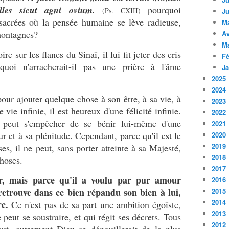
lles sicut agni ovium.
pourquoi
(Ps. CXIII)
Ju
s sacrées où la pensée humaine se lève radieuse,
M
 montagnes?
Av
M
 sur les flancs du Sinaï, il lui fit jeter des cris
Fé
quoi n'arracherait-il pas une prière à l'âme
Ja
2025
2024
our ajouter quelque chose à son être, à sa vie, à
2023
une vie infinie, il est heureux d'une félicité infinie.
2022
 peut s'empêcher de se bénir lui-même d'une
2021
ur et à sa plénitude. Cependant, parce qu'il est le
2020
2019
es, il ne peut, sans porter atteinte à sa Majesté,
2018
choses.
2017
er, mais parce qu'il a voulu par pur amour
2016
l retrouve dans ce bien répandu son bien à lui,
2015
2014
re.
Ce n'est pas de sa part une ambition égoïste,
2013
e peut se soustraire, et qui régit ses décrets. Tous
2012