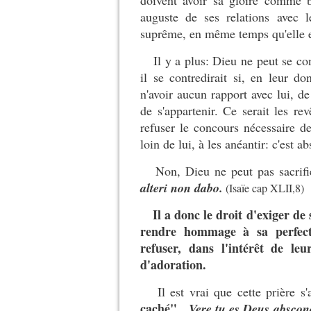
doivent avoir sa gloire comme b
auguste de ses relations avec l
suprême, en même temps qu'elle e
Il y a plus: Dieu ne peut se con
il se contredirait si, en leur do
n'avoir aucun rapport avec lui, d
de s'appartenir. Ce serait les rev
refuser le concours nécessaire d
loin de lui, à les anéantir: c'est a
Non, Dieu ne peut pas sacrifier
alteri non dabo.
(Isaïe cap XLII,8)
Il a donc le droit d'exiger de
rendre hommage à sa perfecti
refuser, dans l'intérêt de leu
d'adoration.
Il est vrai que cette prière s'a
caché".
Vere tu es Deus abscon