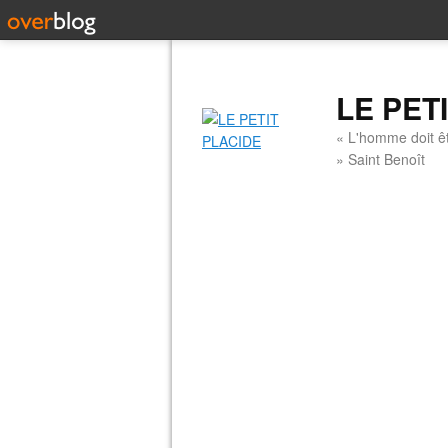
LE PET
« L'homme doit êt
» Saint Benoît