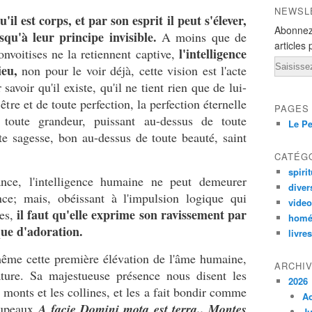
NEWSL
l est corps, et par son esprit il pe
ut s'élever,
Abonnez
usqu'à leur principe invisible.
A moins que de
articles 
l'intelligence
onvoitises ne la retiennent captive,
Email
ieu,
non pour le voir déjà, cette vision est l'acte
savoir qu'il existe, qu'il ne tient rien que de lui-
être et de toute perfection, la perfection éternelle
PAGES
 toute grandeur, puissant au-dessus de toute
Le Pe
te sagesse, bon au-dessus de toute beauté, saint
CATÉG
spirit
e, l'intelligence humaine ne peut demeurer
diver
ce; mais, obéissant à l'impulsion logique qui
vide
il faut qu'elle exprime son ravissement par
ées,
homé
ue d'adoration.
livres
même cette première élévation de l'âme humaine,
ARCHI
ature. Sa majestueuse présence nous disent les
2026
les monts et les collines, et les a fait bondir comme
A
roupeaux
A facie Domini mota est terra.. Montes
Ju