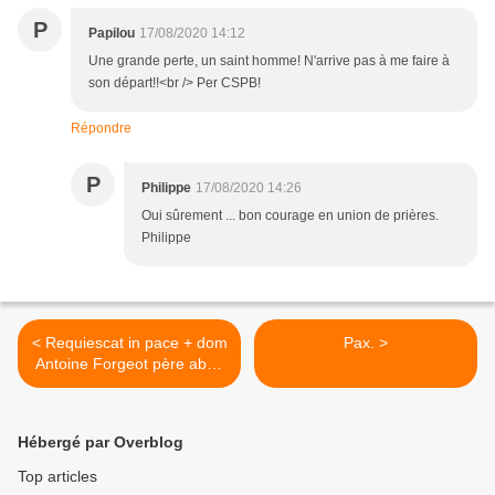
P
Papilou
17/08/2020 14:12
Une grande perte, un saint homme! N'arrive pas à me faire à
son départ!!<br /> Per CSPB!
Répondre
P
Philippe
17/08/2020 14:26
Oui sûrement ... bon courage en union de prières.
Philippe
< Requiescat in pace + dom
Pax. >
Antoine Forgeot père abbé
émérite de Fontgombault
Hébergé par Overblog
Top articles