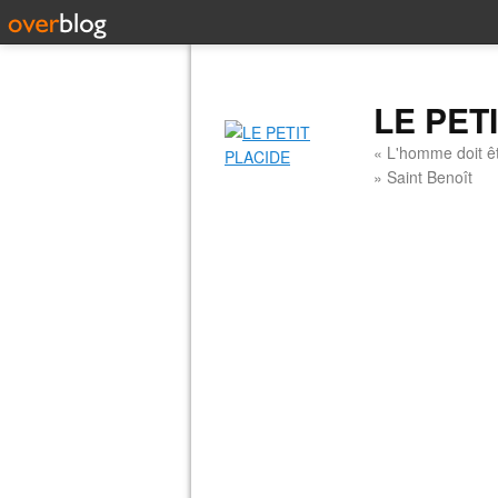
LE PET
« L'homme doit êt
» Saint Benoît