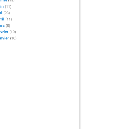
in
(11)
ai
(23)
ril
(11)
ars
(8)
vrier
(10)
nvier
(16)