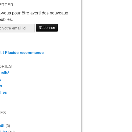
ETTER
-vous pour être averti des nouveaux
publiés.
tit Placide recommande
ORIES
ualité
s
os
lies
VES
oût
(3)
illet
(19)