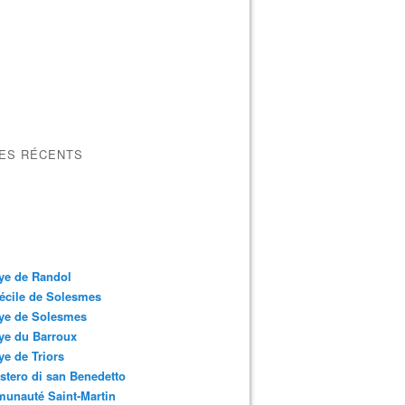
LES RÉCENTS
ye de Randol
écile de Solesmes
ye de Solesmes
ye du Barroux
e de Triors
tero di san Benedetto
unauté Saint-Martin