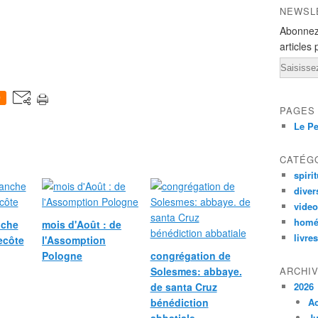
NEWSL
Abonnez
articles 
Email
0
PAGES
Le Pe
CATÉG
spirit
diver
vide
homé
nche
mois d'Août : de
livres
ecôte
l'Assomption
Pologne
congrégation de
Solesmes: abbaye.
ARCHI
de santa Cruz
2026
bénédiction
A
Ju