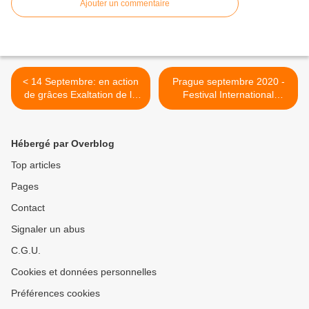
Ajouter un commentaire
< 14 Septembre: en action
Prague septembre 2020 -
de grâces Exaltation de la
Festival International
ste Croix
d'Orgue à Olomouc
(République Tchèque) >
Hébergé par Overblog
Top articles
Pages
Contact
Signaler un abus
C.G.U.
Cookies et données personnelles
Préférences cookies