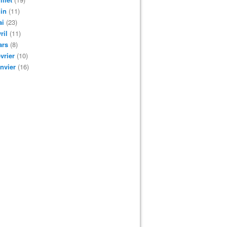
in
(11)
ai
(23)
ril
(11)
ars
(8)
vrier
(10)
nvier
(16)