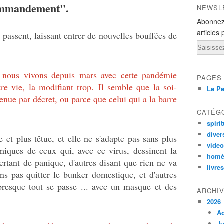
commandement".
NEWSL
Abonnez
articles 
 passent, laissant entrer de nouvelles bouffées de
Email
e nous vivons depuis mars avec cette pandémie
PAGES
re vie, la modifiant trop.
Il semble que la soi-
Le Pe
enue par décret, ou parce que celui qui a la barre
CATÉG
spirit
diver
re et plus têtue, et elle ne s'adapte pas sans plus
vide
miques de ceux qui, avec ce virus, dessinent la
homé
ertant de panique, d'autres disant que rien ne va
livres
 pas quitter le bunker domestique, et d'autres
presque tout se passe ... avec un masque et des
ARCHI
2026
A
Ju