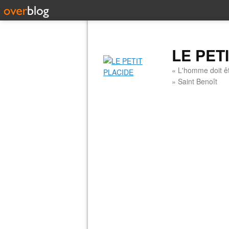
LE PET
« L'homme doit êt
» Saint Benoît