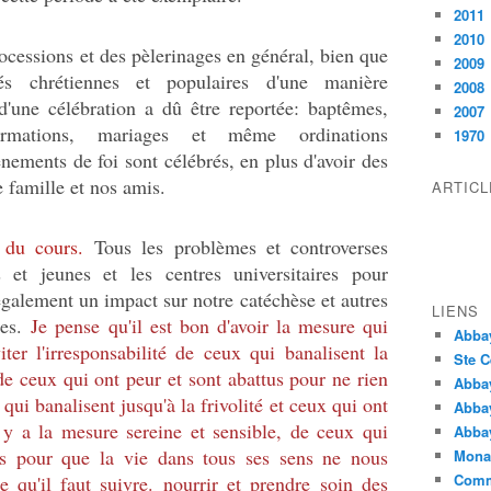
2011
2010
cessions et des pèlerinages en général, bien que
2009
és chrétiennes et populaires d'une manière
2008
 d'une célébration a dû être reportée: baptêmes,
2007
irmations, mariages et même ordinations
1970
vénements de foi sont célébrés, en plus d'avoir des
 famille et nos amis.
ARTIC
 du cours.
Tous les problèmes et controverses
 et jeunes et les centres universitaires pour
galement un impact sur notre catéchèse et autres
LIENS
les.
Je pense qu'il est bon d'avoir la mesure qui
Abba
ter l'irresponsabilité de ceux qui banalisent la
Ste C
e ceux qui ont peur et sont abattus pour ne rien
Abba
qui banalisent jusqu'à la frivolité et ceux qui ont
Abba
l y a la mesure sereine et sensible, de ceux qui
Abbay
es pour que la vie dans tous ses sens ne nous
Monas
Comm
e qu'il faut suivre. nourrir et prendre soin des