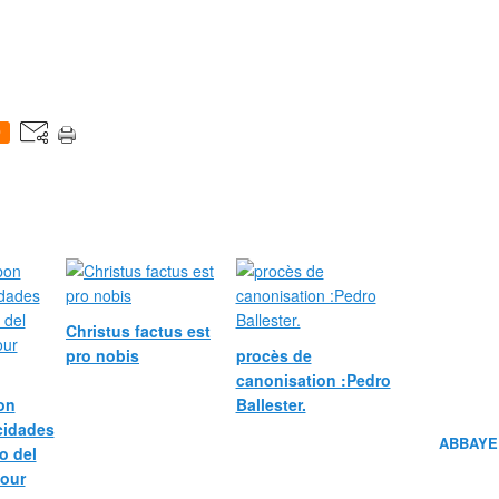
0
Christus factus est
pro nobis
procès de
canonisation :Pedro
bon
Ballester.
icidades
ABBAYE
o del
pour