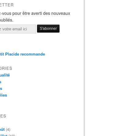
ETTER
-vous pour être averti des nouveaux
publiés.
tit Placide recommande
ORIES
ualité
s
os
lies
VES
oût
(4)
illet
(19)