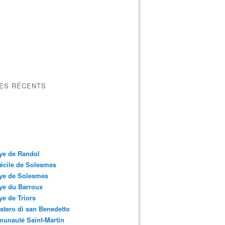
LES RÉCENTS
ye de Randol
écile de Solesmes
ye de Solesmes
ye du Barroux
e de Triors
tero di san Benedetto
unauté Saint-Martin