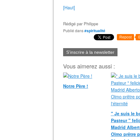
[Haut]
Rédigé par
Philippe
Publié dans
#spiritualité
Repost
S'inscrire à la newsletter
Vous aimerez aussi :
Notre Père !
" Je suis le 
Pasteur " fel
Madrid Albert
Olmo prêtre 