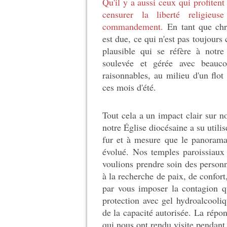
Qu'il y a aussi ceux qui profitent
censurer la liberté religi
commandement.
En tant que chr
est due, ce qui n'est pas toujours
plausible qui se réfère à notre
soulevée et gérée avec beauc
raisonnables, au milieu d'un flo
ces mois d'été.
Tout cela a un impact clair sur n
notre Église diocésaine a su utilis
fur et à mesure que le panorama
évolué.
Nos temples paroissiaux 
voulions prendre soin des personne
à la recherche de paix, de confort
par vous imposer la contagion 
protection avec gel hydroalcooli
de la capacité autorisée.
La répon
qui nous ont rendu visite pendant 