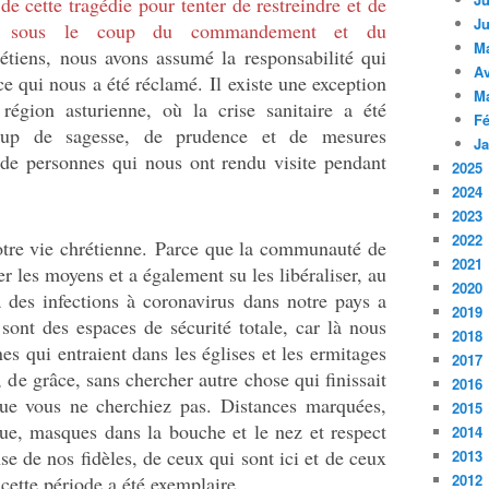
 de cette tragédie pour tenter de restreindre et de
Ju
euse sous le coup du commandement et du
M
étiens, nous avons assumé la responsabilité qui
Av
 ce qui nous a été réclamé.
Il existe une exception
M
 région asturienne, où la crise sanitaire a été
Fé
oup de sagesse, de prudence et de mesures
Ja
t de personnes qui nous ont rendu visite pendant
2025
2024
2023
2022
otre vie chrétienne.
Parce que la communauté de
2021
er les moyens et a également su les libéraliser, au
2020
 des infections à coronavirus dans notre pays a
2019
sont des espaces de sécurité totale, car là nous
2018
s qui entraient dans les églises et les ermitages
2017
, de grâce, sans chercher autre chose qui finissait
2016
que vous ne cherchiez pas.
Distances marquées,
2015
que, masques dans la bouche et le nez et respect
2014
se de nos fidèles, de ceux qui sont ici et de ceux
2013
2012
cette période a été exemplaire.