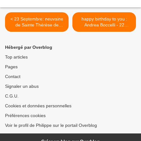
< 23 Septembre: neuvaine
happy birthday to you :
de Sainte Thérèse de
Andrea Boccelli - 22
l'Enfant Jésus. " Tout est
Septembre . 62 ans . >
grâces!"
Hébergé par Overblog
Top articles
Pages
Contact
Signaler un abus
C.G.U.
Cookies et données personnelles
Préférences cookies
Voir le profil de Philippe sur le portail Overblog