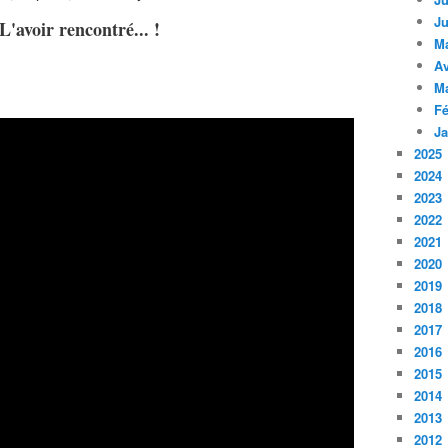
Ju
 L'avoir rencontré... !
M
Av
M
Fé
Ja
2025
2024
2023
2022
2021
2020
2019
2018
2017
2016
2015
2014
2013
2012