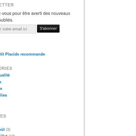
ETTER
-vous pour être averti des nouveaux
publiés.
tit Placide recommande
ORIES
ualité
s
os
lies
VES
oût
(3)
illet
(19)