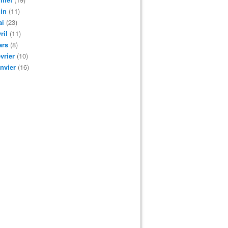
in
(11)
ai
(23)
ril
(11)
ars
(8)
vrier
(10)
nvier
(16)