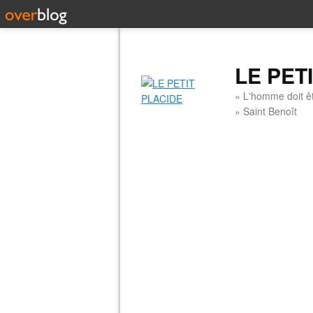
LE PET
« L'homme doit êt
» Saint Benoît