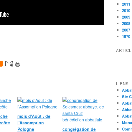
2011
2010
2009
2008
2007
1970
ARTIC
0
LIENS
Abba
Ste C
Abba
Abba
nche
mois d'Août : de
Abbay
ecôte
l'Assomption
Monas
Pologne
congrégation de
Comm