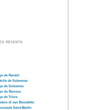
LES RÉCENTS
ye de Randol
écile de Solesmes
ye de Solesmes
ye du Barroux
e de Triors
tero di san Benedetto
unauté Saint-Martin