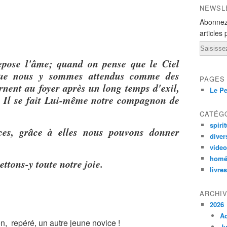
NEWSL
Abonnez
articles 
Email
epose l'âme; quand on pense que le Ciel
que nous y sommes attendus comme des
PAGES
rnent au foyer après un long temps d'exil,
Le Pe
, Il se fait Lui-même notre compagnon de
CATÉG
spirit
nces, grâce à elles nous pouvons donner
diver
vide
homé
ttons-y toute notre joie.
livres
ARCHI
2026
A
n, repéré, un autre jeune novice !
Ju