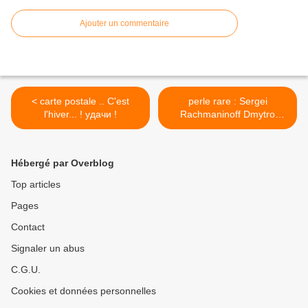
Ajouter un commentaire
< carte postale .. C'est
perle rare : Sergei
l'hiver... ! удачи !
Rachmaninoff Dmytro
Semykras, Ukraine. KIEV >
Hébergé par Overblog
Top articles
Pages
Contact
Signaler un abus
C.G.U.
Cookies et données personnelles